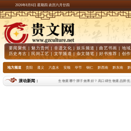
2026年8月6日 星期四 农历六月廿四
要闻聚焦
|
魅力贵州
|
非遗文化
|
娱乐频道
|
曲艺书画
|
地域
历史考古
|
民间工艺
|
文学频道
|
杂文随笔
|
好书推荐
|
创作
地方频道
贵阳
遵义
六盘水
安顺
毕节
铜仁
黔西南
黔东南
黔
滚动新闻：
生物素哪个牌子效果好？高口碑生物素品牌优质