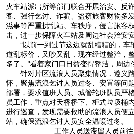
火车站派出所等部门联合开展治安、反
客、强行乞讨、诈骗、盗窃旅客财物多
滋事等严重扰乱站、车秩序，侵害旅客
击，进一步保障火车站及周边社会治安
“以前一到过节这边就乱糟糟的，车
道乱标价，又吵又乱，现在经过整治，
多了。”看着家门口日益变得整洁，周边
针对片区流浪人员聚集情况，遵义路
怀，聚焦流浪乞讨人员过冬、安置等问
部署，要求值班人员、城管轮班队员严
员工作，重点对天桥桥下、柜式垃圾桶
进行巡查，发现需要救助的流浪人员便
站，确保流浪乞讨人员安全温暖过冬。
工作人员送滞留人员前往