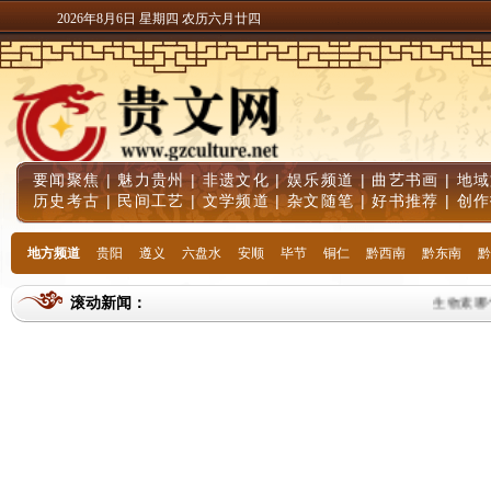
2026年8月6日 星期四 农历六月廿四
要闻聚焦
|
魅力贵州
|
非遗文化
|
娱乐频道
|
曲艺书画
|
地域
历史考古
|
民间工艺
|
文学频道
|
杂文随笔
|
好书推荐
|
创作
地方频道
贵阳
遵义
六盘水
安顺
毕节
铜仁
黔西南
黔东南
黔
滚动新闻：
生物素哪个