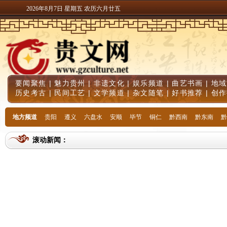
2026年8月7日 星期五 农历六月廿五
要闻聚焦
|
魅力贵州
|
非遗文化
|
娱乐频道
|
曲艺书画
|
地域
历史考古
|
民间工艺
|
文学频道
|
杂文随笔
|
好书推荐
|
创作
地方频道
贵阳
遵义
六盘水
安顺
毕节
铜仁
黔西南
黔东南
黔
滚动新闻：