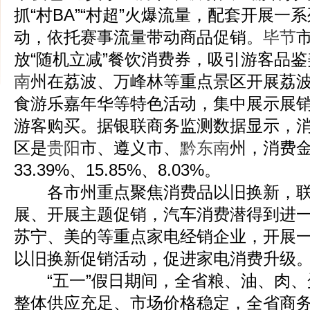
抓“村BA”“村超”火爆流量，配套开展一
动，依托赛事流量带动商品促销。
毕节
放“随机立减”餐饮消费券，吸引游客品
南
州在荔波、万峰林等重点景区开展荔
食游乐嘉年华等特色活动，集中展示展
游客购买。据银联商务监测数据显示，
区是
贵阳
市、遵义市、
黔东南
州，消费
33.39%、15.85%、8.03%。
各市州重点聚焦消费品以旧换新，联
展、开展主题促销，汽车消费潜得到进
苏宁、美的等重点家电经销企业，开展
以旧换新促销活动，促进家电消费升级
“五一”假日期间，全省粮、油、肉、
整体供应充足、市场价格稳定，全省商务