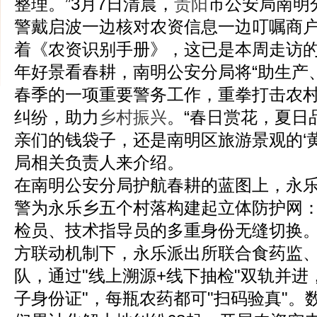
整理。”3月7日清晨，
贵阳
市公安局南明
警戴启波一边核对农资信息一边叮嘱商
着《农资识别手册》，这已是本周走访的
年好景看春耕，南明公安分局将“助生产、
春季的一项重要警务工作，重拳打击农
纠纷，助力
乡村振兴
。“春日赏花，夏日
亲们的钱袋子，还是南明区旅游景观的‘黄
局相关负责人来介绍。
在南明公安分局护航春耕的蓝图上，永乐
警为永乐乡五个村落构建起立体防护网
检员、技术指导员的多重身份无缝切换。
方联动机制下，永乐派出所联合食药监
队，通过"线上溯源+线下抽检"双轨并进
子身份证"，每瓶农药都可"扫码验真"。