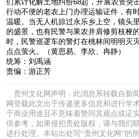
们累计化解土地纠纷68起，开展农资突击
行动不便的老农上门办理运输证件，有
温暖。当无人机掠过永乐乡上空，镜头
的盛景，也有民警与果农并肩修剪枝桠
时，民警巡逻车的警灯在桃林间明明灭
点点萤火。（黄思易、李欣、冉静）
统筹：刘禹涵
责编：游正芳
贵州文化网声明：此消息系转载自新
网登载此文出于传递更多信息和进行学
于商业用途且不意味着赞同其观点或证
供参考，如果侵犯贵处版权，请与我们
进行处理。本站出处写“贵州文化网”的