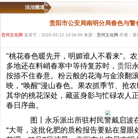
法治频道
贵阳市公安局南明分局春色与警
贵州文化网
发表于：2025-03-12 14:34:09 来源：
贵州文化网
作者：黄
"桃花春色暖先开，明媚谁人不看来"。
多地还在料峭春寒中等待复苏时，
贵阳
按捺不住春意。粉云般的花海与金浪翻
映，“唤醒”漫山春色。果农抓季节、抢
其华的桃花深处，藏蓝身影与忙碌农人
春日序曲。
图丨永乐派出所驻村民警戴启波
“大哥，这批化肥的质检报告要贴在显眼