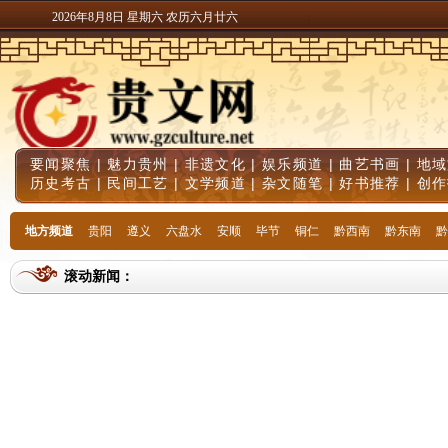
2026年8月8日 星期六 农历六月廿六
要闻聚焦
|
魅力贵州
|
非遗文化
|
娱乐频道
|
曲艺书画
|
地域
历史考古
|
民间工艺
|
文学频道
|
杂文随笔
|
好书推荐
|
创作
地方频道
贵阳
遵义
六盘水
安顺
毕节
铜仁
黔西南
黔东南
黔
滚动新闻：