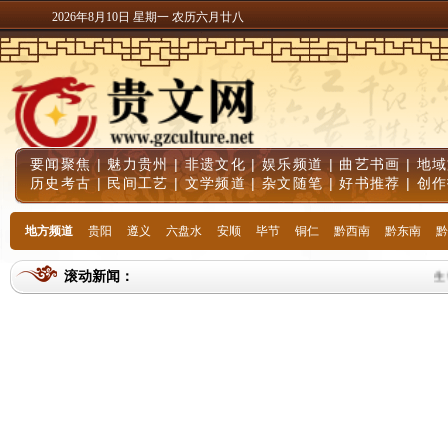
2026年8月10日 星期一 农历六月廿八
要闻聚焦
|
魅力贵州
|
非遗文化
|
娱乐频道
|
曲艺书画
|
地域
历史考古
|
民间工艺
|
文学频道
|
杂文随笔
|
好书推荐
|
创作
地方频道
贵阳
遵义
六盘水
安顺
毕节
铜仁
黔西南
黔东南
黔
滚动新闻：
生物