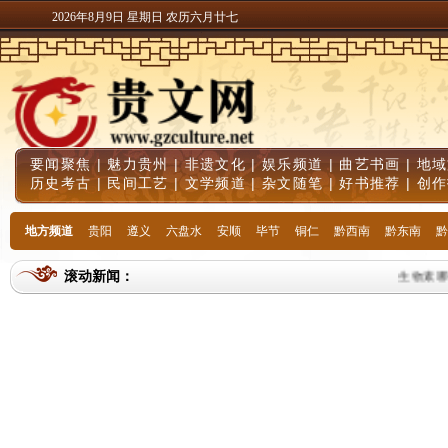
2026年8月9日 星期日 农历六月廿七
要闻聚焦
|
魅力贵州
|
非遗文化
|
娱乐频道
|
曲艺书画
|
地域
历史考古
|
民间工艺
|
文学频道
|
杂文随笔
|
好书推荐
|
创作
地方频道
贵阳
遵义
六盘水
安顺
毕节
铜仁
黔西南
黔东南
黔
滚动新闻：
生物素哪