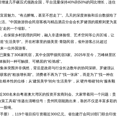
增速几乎碾压式领跑全国，平台流量保持40%到50%的同比增长，连住
宜居魅力。“有点醉氧，甚至不想走了”。几天的深度体验和后台数据给了
生活。”中国旅游协会民宿客栈与精品酒店分会会长罗健强的观察则更为直
’走的一个缩影。”
，在保留乡村肌理的同时，融入非遗体验馆、艺术空间等公共区域，让
造“生活美学”。开在村寨里的循美里·青隐民宿，省外游客占比超过
迎来一位外国游客。
已聚集了306家民宿，其中全国甲级民宿3家。2025年至今，万峰林景区
体验到一种可触摸、可栖居的“松弛感”。
集体突围并非偶然，背后是政府与行业长达数年的协同深耕。罗健强认
客的“粗放增长期”。消费者不再为了“找一张床”，而是为了“找一种在
根本性的位移：从‘建筑美学’转向‘生活美学’，从‘硬件堆砌’转向‘服务颗
近300名来自粤港澳大湾区的投资开发商到会。大家带着同一个问题：贵
政策工具箱”传递出清晰信号：贵州民宿能跑出来，靠的不仅是丰富多彩的
一股绳。
册》，119个项目拟引资额近300亿元。省住建厅会同10部门联合印发