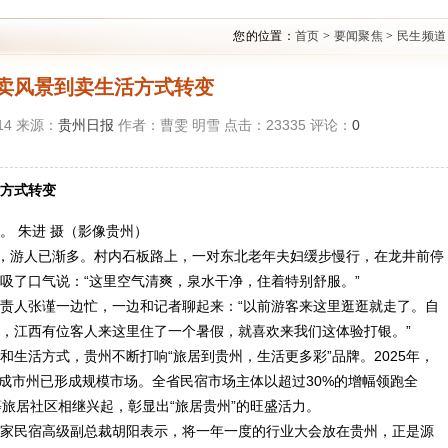
您的位置：
首页
>
要闻聚焦
>
民生频道
卖风景到卖生活方式转变
:14 来源：
贵州日报
作者：曹雯 明雪 点击：
23335
评论：
0
方式转变
。 朱进 摄（影像贵州）
，游人已渐多。村内石板路上，一对东北老年夫妇缓步慢行，在龙井前停
吸了口气说：“这里空气清爽，泉水干净，住着特别舒服。”
责人张谨一边忙，一边和记者聊起来：“以前游客来这里逛逛就走了。自
，江西有位客人来这里住了一个暑假，就喜欢来我们这体验打银。”
生活方式，贵州不断打响“旅居到贵州，生活更多彩”品牌。2025年，
九成市州已形成规模市场。全省民宿市场主体以超过30%的增幅领跑全
”等旅居社区相继兴起，彰显出“旅居贵州”的旺盛活力。
家民宿高级副总裁胡阳表示，将一年一度的行业大会放在贵州，正是源