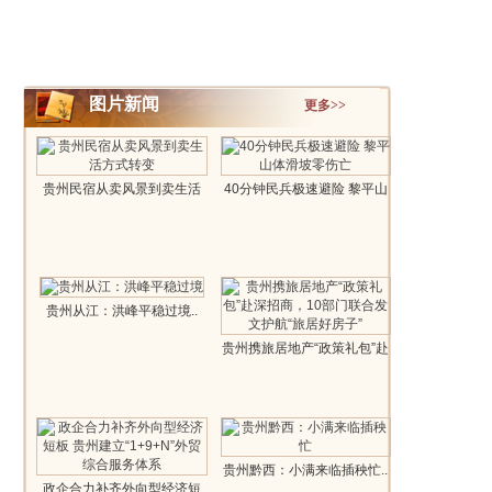
图片新闻
更多>>
贵州民宿从卖风景到卖生活
40分钟民兵极速避险 黎平山
方式转变..
体滑坡..
贵州从江：洪峰平稳过境..
贵州携旅居地产“政策礼包”赴
深招..
贵州黔西：小满来临插秧忙..
政企合力补齐外向型经济短