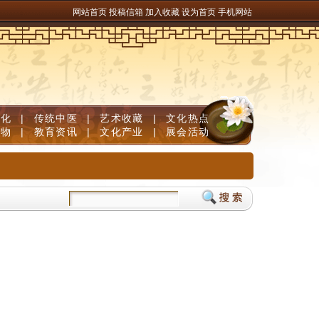
网站首页
投稿信箱
加入收藏
设为首页
手机网站
文化
|
传统中医
|
艺术收藏
|
文化热点
人物
|
教育资讯
|
文化产业
|
展会活动
省级“双碳”服务中心获政府授权建设
文旅新探｜贵州石阡：寻觅“村味”中的乡土美