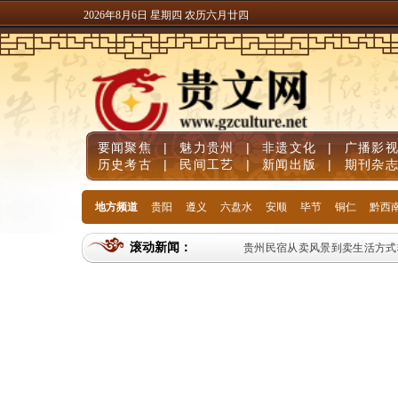
2026年8月6日 星期四 农历六月廿四
要闻聚焦
|
魅力贵州
|
非遗文化
|
广播影
历史考古
|
民间工艺
|
新闻出版
|
期刊杂
地方频道
贵阳
遵义
六盘水
安顺
毕节
铜仁
黔西
滚动新闻：
贵州民宿从卖风景到卖生活方式转