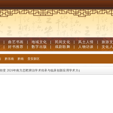
视
|
曲艺书画
|
地域文化
|
民间文化
|
风土人情
|
旅游
志
|
好书推荐
|
数字出版
|
戏剧歌舞
|
人物访谈
|
文化
南
黔东南
黔南
贵安新区
变
2026年南方态靶辨治学术传承与临床创新应用学术大会在贵阳召开
南方区域首个