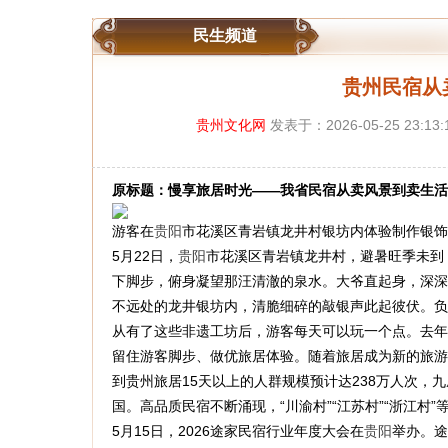
民生频道
贵州民宿从
贵州文化网
发表于：2026-05-25 23:13
原标题：慢享旅居时光——我省民宿从卖风景到卖生活
游客在
贵阳
市花溪区青岩镇龙井村银坊内体验制作银饰
5月22日，
贵阳
市花溪区青岩镇龙井村，避暑旺季未到
下脚步，俯身凝望那汪清澈的泉水。大爷直起身，深深
不远处的龙井银坊内，清脆细碎的敲银声此起彼伏。负
从有了这些非遗工坊后，游客每天可以玩一个点。去年
留住游客脚步、做优旅居体验。随着旅居成为新的旅游和
到贵州旅居15天以上的人群规模预计达238万人次，
国。高品质民宿不断涌现，“川渝村”“江苏村”“浙江村
5月15日，2026途家民宿行业年度大会在
贵阳
举办。途