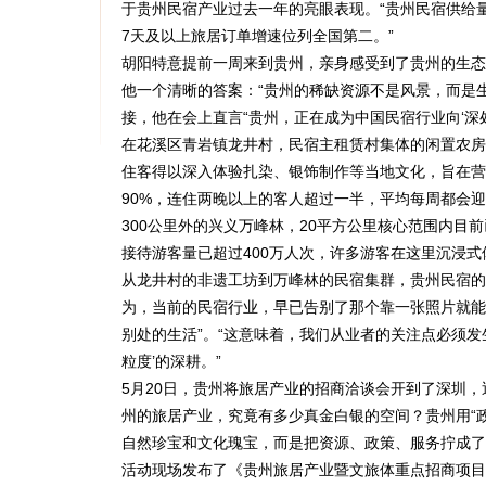
于贵州民宿产业过去一年的亮眼表现。“贵州民宿供给量
7天及以上旅居订单增速位列全国第二。”
胡阳特意提前一周来到贵州，亲身感受到了贵州的生态
他一个清晰的答案：“贵州的稀缺资源不是风景，而是
接，他在会上直言“贵州，正在成为中国民宿行业向‘深处
在花溪区青岩镇龙井村，民宿主租赁村集体的闲置农房
住客得以深入体验扎染、银饰制作等当地文化，旨在营
90%，连住两晚以上的客人超过一半，平均每周都会
300公里外的兴义万峰林，20平方公里核心范围内目前
接待游客量已超过400万人次，许多游客在这里沉浸式
从龙井村的非遗工坊到万峰林的民宿集群，贵州民宿的
为，当前的民宿行业，早已告别了那个靠一张照片就能获
别处的生活”。“这意味着，我们从业者的关注点必须发生
粒度’的深耕。”
5月20日，贵州将旅居产业的招商洽谈会开到了深圳，
州的旅居产业，究竟有多少真金白银的空间？贵州用“
自然珍宝和文化瑰宝，而是把资源、政策、服务拧成了
活动现场发布了《贵州旅居产业暨文旅体重点招商项目手