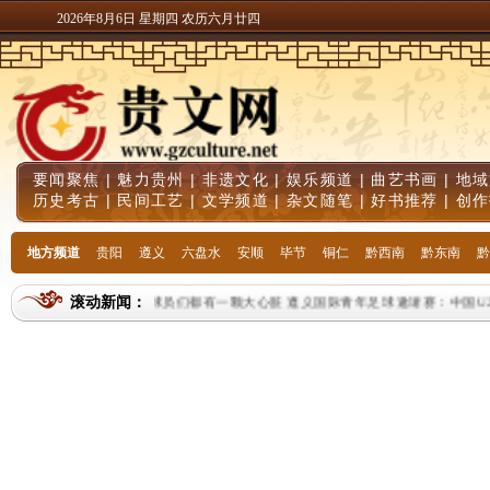
2026年8月6日 星期四 农历六月廿四
要闻聚焦
|
魅力贵州
|
非遗文化
|
娱乐频道
|
曲艺书画
|
地域
历史考古
|
民间工艺
|
文学频道
|
杂文随笔
|
好书推荐
|
创作
地方频道
贵阳
遵义
六盘水
安顺
毕节
铜仁
黔西南
黔东南
黔
滚动新闻：
U23男足主帅安东尼奥：球员们都有一颗大心脏
遵义国际青年足球邀请赛：中国U23