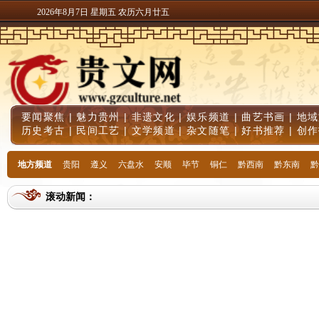
2026年8月7日 星期五 农历六月廿五
要闻聚焦
|
魅力贵州
|
非遗文化
|
娱乐频道
|
曲艺书画
|
地域
历史考古
|
民间工艺
|
文学频道
|
杂文随笔
|
好书推荐
|
创作
地方频道
贵阳
遵义
六盘水
安顺
毕节
铜仁
黔西南
黔东南
黔
滚动新闻：