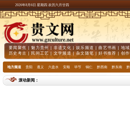
2026年8月6日 星期四 农历六月廿四
要闻聚焦
|
魅力贵州
|
非遗文化
|
娱乐频道
|
曲艺书画
|
地域
历史考古
|
民间工艺
|
文学频道
|
杂文随笔
|
好书推荐
|
创作
地方频道
贵阳
遵义
六盘水
安顺
毕节
铜仁
黔西南
黔东南
黔
滚动新闻：