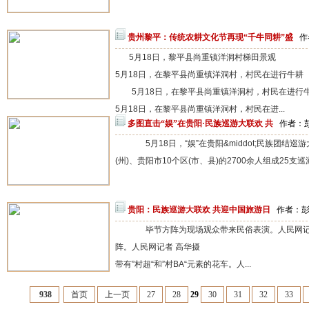
贵州黎平：传统农耕文化节再现“千牛同耕”盛
作
5月18日，黎平县尚重镇洋洞村梯田景观
5月18日，在黎平县尚重镇洋洞村，村民在进行牛耕
5月18日，在黎平县尚重镇洋洞村，村民在进行
5月18日，在黎平县尚重镇洋洞村，村民在进...
多图直击“娱”在贵阳·民族巡游大联欢 共
作者：彭会
5月18日，“娱”在贵阳&middot;民族团结
(州)、贵阳市10个区(市、县)的2700余人组成25支
贵阳：民族巡游大联欢 共迎中国旅游日
作者：彭会
毕节方阵为现场观众带来民俗表演。人民网记者
阵。人民网记者 高华摄
带有”村超“和”村BA“元素的花车。人...
938
首页
上一页
27
28
29
30
31
32
33