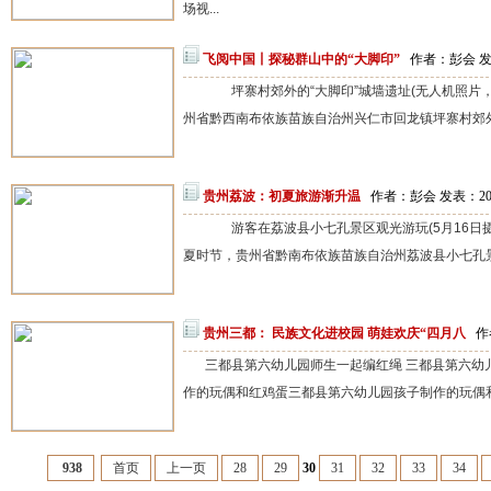
场视...
飞阅中国丨探秘群山中的“大脚印”
作者：彭会 发表
坪寨村郊外的“大脚印”城墙遗址(无人机照片，5
州省黔西南布依族苗族自治州兴仁市回龙镇坪寨村郊外
贵州荔波：初夏旅游渐升温
作者：彭会 发表：2024
游客在荔波县小七孔景区观光游玩(5月16日摄
夏时节，贵州省黔南布依族苗族自治州荔波县小七孔景
贵州三都： 民族文化进校园 萌娃欢庆“四月八
作
三都县第六幼儿园师生一起编红绳 三都县第六幼
作的玩偶和红鸡蛋三都县第六幼儿园孩子制作的玩偶和
938
首页
上一页
28
29
30
31
32
33
34