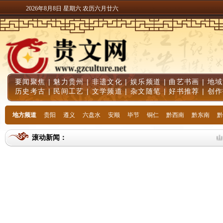
2026年8月8日 星期六 农历六月廿六
要闻聚焦
|
魅力贵州
|
非遗文化
|
娱乐频道
|
曲艺书画
|
地域
历史考古
|
民间工艺
|
文学频道
|
杂文随笔
|
好书推荐
|
创作
地方频道
贵阳
遵义
六盘水
安顺
毕节
铜仁
黔西南
黔东南
黔
滚动新闻：
山