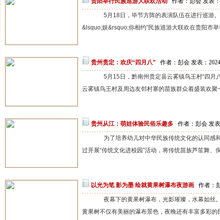
贵阳举行民族巡游大联欢活动
作者：彭会 发表：20
5月18日，毕节方阵的表演队伍在进行巡游。
&lsquo;娱&rsquo;你相约”民族巡游大联欢在贵阳市举
贵州贵定：欢庆“四月八”
作者：彭会 发表：2024-
5月15日，黔南州贵定县云雾镇鸟王村“四月八
云雾镇鸟王村及周边友邻村寨的苗族群众着盛装欢聚一
贵州从江：萌娃体验民俗乐趣多
作者：彭会 发表：2
为了培养幼儿对中华民族传统文化的认同感和
过开展“传统文化进校园”活动，将传统苗族芦笙舞、侗
以光为笔 影为墨 绘就黄果树瀑布夜游画
作者：彭会
夜幕下的黄果树瀑布，光影璀璨，水幕如丝。
黄果树不仅有美丽的瀑布景色，夜晚还有丰富多彩的