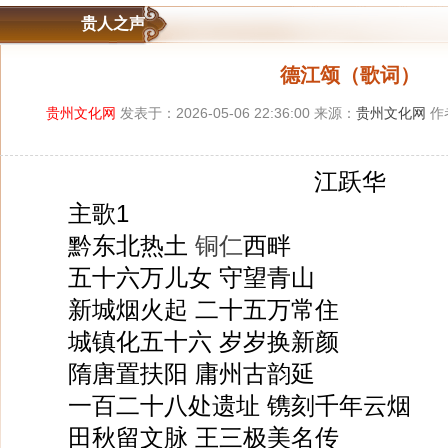
贵人之声
德江颂（歌词）
贵州文化网
发表于：2026-05-06 22:36:00 来源：
贵州文化网
作
江跃华
主歌1
黔东北热土
铜仁
西畔
五十六万儿女 守望青山
新城烟火起 二十五万常住
城镇化五十六 岁岁换新颜
隋唐置扶阳 庸州古韵延
一百二十八处遗址 镌刻千年云烟
田秋留文脉 王三极美名传