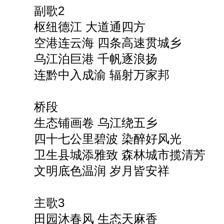
副歌2
枢纽德江 大道通四方
空港连云海 四条高速贯城乡
乌江泊巨港 千帆逐浪扬
连黔中入成渝 辐射万家邦
桥段
生态铺画卷 乌江绕五乡
四十七公里碧波 染醉好风光
卫生县城添雅致 森林城市揽清芳
文明底色温润 岁月皆安祥
主歌3
田园沐春风 生态天麻香