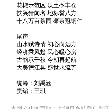
花椒示范区 沃土孕丰仓
扶兴猪闻名 地标誉八方
十八万亩茶园 碾茶冠
铜仁
尾声
山水赋诗情 初心向远方
经济乘风起 民心暖心房
古韵承千秋 今朝再起航
大美德江县 盛世永流芳
统筹：刘禹涵
责编：王琪
贵州文化网声明：此消息系转载自新