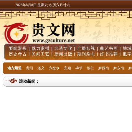
2026年8月8日 星期六 农历六月廿六
要闻聚焦
|
魅力贵州
|
非遗文化
|
广播影视
|
曲艺书画
|
地域
历史考古
|
民间工艺
|
新闻出版
|
期刊杂志
|
好书推荐
|
数字
地方频道
贵阳
遵义
六盘水
安顺
毕节
铜仁
黔西南
黔东南
黔
滚动新闻：