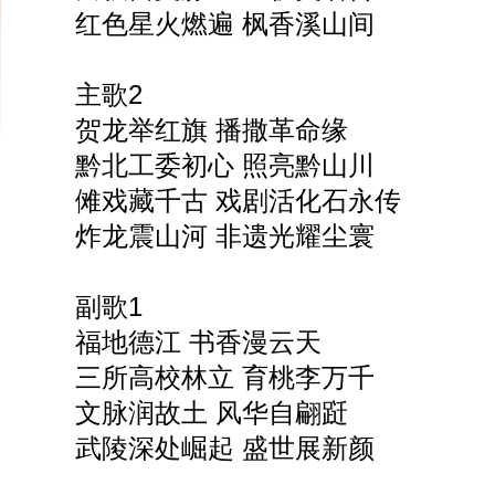
红色星火燃遍 枫香溪山间
主歌2
贺龙举红旗 播撒革命缘
黔北工委初心 照亮黔山川
傩戏藏千古 戏剧活化石永传
炸龙震山河 非遗光耀尘寰
副歌1
福地德江 书香漫云天
三所高校林立 育桃李万千
文脉润故土 风华自翩跹
武陵深处崛起 盛世展新颜