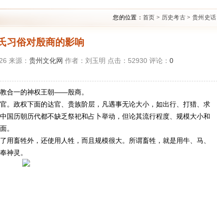
您的位置：
首页
>
历史考古
>
贵州史话
氏习俗对殷商的影响
:26 来源：
贵州文化网
作者：刘玉明 点击：
52930
评论：
0
教合一的神权王朝——殷商。
官。政权下面的达官、贵族阶层，凡遇事无论大小，如出行、打猎、求
中国历朝历代都不缺乏祭祀和占卜举动，但论其流行程度、规模大小和
面。
了用畜牲外，还使用人牲，而且规模很大。所谓畜牲，就是用牛、马、
奉神灵。