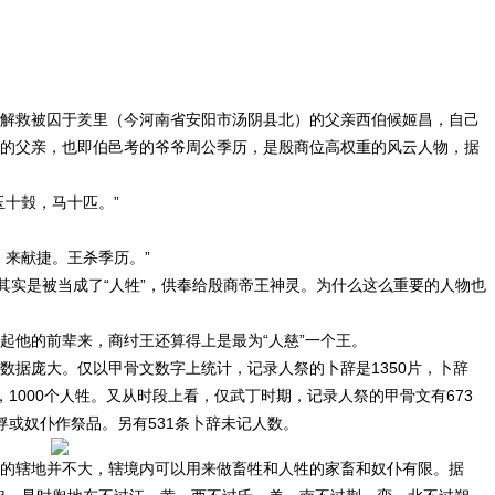
解救被囚于羑里（今河南省安阳市汤阴县北）的父亲西伯候姬昌，自己
的父亲，也即伯邑考的爷爷周公季历，是殷商位高权重的风云人物，据
玉十瑴，马十匹。”
，来献捷。王杀季历。”
其实是被当成了“人牲”，供奉给殷商帝王神灵。为什么这么重要的人物也
起他的前辈来，商纣王还算得上是最为“人慈”一个王。
数据庞大。仅以甲骨文数字上统计，记录人祭的卜辞是1350片，卜辞
牲，1000个人牲。又从时段上看，仅武丁时期，记录人祭的甲骨文有673
战俘或奴仆作祭品。另有531条卜辞未记人数。
的辖地并不大，辖境内可以用来做畜牲和人牲的家畜和奴仆有限。据