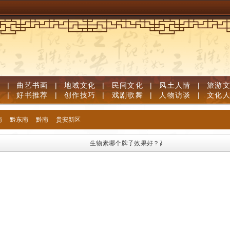
道
|
曲艺书画
|
地域文化
|
民间文化
|
风土人情
|
旅游
笔
|
好书推荐
|
创作技巧
|
戏剧歌舞
|
人物访谈
|
文化
南
黔东南
黔南
贵安新区
生物素哪个牌子效果好？高口碑生物素品牌优质榜单，