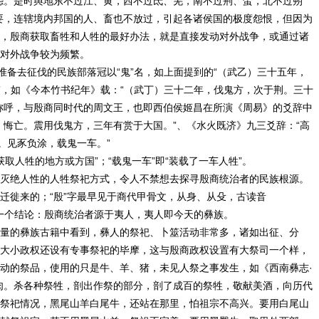
怨。是时舆地东不过江、黄，西不过氐、羌，南不过荆、蛮，北不过朔
要，连辖境内邦国的人、畜也不放过，引起各诸侯国的极度怨恨，但因为
，殷商获取畜牲和人牲的最好办法，就是直接发动对外战争，或通过诸
对外战争较为频繁。
准备去征伐的民族部落冠以“鬼”名，如上面提到的“（武乙）三十五年，
”，如《今本竹书纪年》载：“（武丁）三十二年，伐鬼方，次于荆。三十
称呼，与殷商同时代的周文王，也即西伯侯姬昌在所演《周易》的爻辞中
，悔亡。震用伐鬼方，三年有赏于大国。”、《水火既济》九三爻辞：“高
。见豕负涂，载鬼一车。”
“获取人牲的地方或方国”；“载鬼一车”即“装载了一车人牲”。
灭绝人性的人牲祭祀方式，令人不禁想去探寻殷商统治者的民族根源。
迁徙来的；“殷”字最早见于商代甲骨文，从身、从殳，古读音
出一个结论：殷商统治者源于夷人，夷人即今天的彝族。
量的彝族古籍中看到，彝人的祭祀、卜筮活动非常多，诸如出征、分
大小政权还设有专事祭祀的毕摩，这与殷商政权设置有大祭司一个样，
动的祭品，使用的只是牛、羊、猪，未见人祭之事发生，如《西南彝志·
肉。杀各种祭牲，剖出作祭的部分，剖了成百的祭牲，敬献美酒，向历代
祭祀情况，黑尾山羊白尾牛，还站在那里，怕祖宗不高兴。要用白尾山