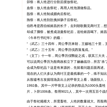
卯祭：将人牲进行分割后摆放祭祀。
血祭：放人牲血祭祀，再用人牲泡酒做祭品。
戠祭：将人牲制成腊肉后祭祀。
胣祭：将人牲剖肚拽掉肠子后祭祀。
伯邑考是西伯候姬昌的长子，去到朝歌觐见商纣王，想
却成了胹祭，被煮成汤羹祭祀后，送给姬昌喝下。姬昌
《今本竹书纪年》的载：
“（武乙）三十四年，周公季历来朝，王赐地三十里，
“（武乙）三十五年，周公季历伐西落鬼戎。”
“（文丁）十一年，周公季历伐翳徒之戎，获其三大夫
可以说周公季历为殷商政权立下了赫赫战功，所言“杀”
会成为祭祀品？这是有来源的，先留着问题后面再述。
现在的人们大多认为商纣王是最残暴的一个，殊不知比
从殷墟考古发掘现场及出土的甲骨文上看，场面惊人，
1992条。其中一片甲骨文上记录的祭品为1000头畜
片，卜辞1006条。祭用9021人，其中一次用五百个
由于祭祀规模大，所需畜牲、人牲的数量就大。而殷商