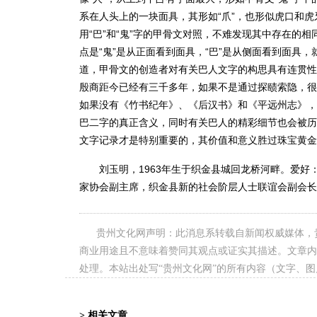
系在人头上的一块面具，其形如“爪”，也形似虎口和
用“巴”和“鬼”字的甲骨文对照，不难发现其中存在的
点是“鬼”是从正面看到面具，“巴”是从侧面看到面具
道，甲骨文的创造者对有关巴人文字的构思具有连贯性
殷商距今已经有三千多年，如果不是通过探赜索隐，很
如果没有《竹书纪年》、《后汉书》和《平远州志》，
巴二字的真正含义，同时有关巴人的精彩细节也会被历
文字记录才是特别重要的，其价值和意义胜过珠宝黄金
刘玉明，1963年生于织金县城回龙桥河畔。爱好
家协会副主席，织金县新的社会阶层人士联谊会副会长
贵州文化网声明：此消息系转载自新闻权威媒体，
商业用途且不意味着赞同其观点或证实其描述。文章内
处理。本站出处写“贵州文化网”的所有内容（文字、
> 相关文章