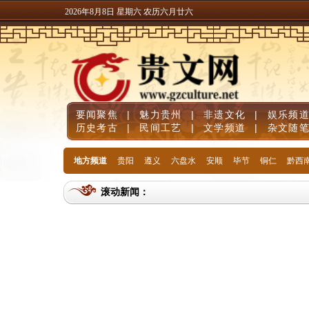
2026年8月8日 星期六 农历六月廿六
要闻聚焦
|
魅力贵州
|
非遗文化
|
娱乐频
历史考古
|
民间工艺
|
文学频道
|
杂文随
地方频道
贵阳
遵义
六盘水
安顺
毕节
铜仁
黔西
滚动新闻：