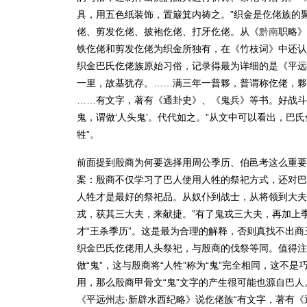
具，用五色纸装饰，置簸箕内祷之。”织金是仡佬族的
佬、剪发仡佬、披袍仡佬、打牙仡佬。从《
黔南
职略》
铁仡佬和剪发仡佬为织金所独有，在《竹枝词》中还认
织金巴氏仡佬族原始习俗，记录得最为详细的是《平远
一里，故基犹存。……满三年一普夥，普谓称仡佬，夥
……有文字，著有《通卦史》、《鬼兵》等书。好战斗
鬼，谓做‘人头鬼’。代代如之。”从文中可以看出，巴
牲”。
前面提到殷商为何要选择用周公季历、伯邑考这么重要
案：殷商不仅学习了巴人使用人牲的祭祀方式，还对巴人
人牲才是最好的祭祀品。从奴仆到战士，从将领到大夫
戎，获其三大夫，来献捷。”有了鬼戎三大夫，再加上
才“王杀季历”。这是最为合理的解释，否则真找不出
织金巴氏仡佬用人头祭祀，与殷商的伐祭等同。值得注意
做“鬼”，这与殷商将“人牲”称为“鬼”完全相同，这
用，那么殷商甲骨文“鬼”文字的产生很可能也源自巴人
《平远州志·新辟水西纪略》说仡佬族“有文字，著有