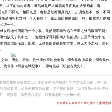
虎牙。从字的结构来看，显然就是巴人戴着虎头面具的浓缩形象。再
相同点和不同点：相同点是二者都是戴着面具的人，步调也基本一致；不同
，就像是用相机对同一个人各拍了一张正面照和侧面照一样。由此也可以知
和统一性。
难发现地处西南的一个小县，竟然能影响到远在千里之外的殷商王朝；
哪怕缺失了其中之一，也很难探寻到殷商人祭的源头以及甲骨文中鬼、
史的尘埃所淹没。因此，无论是国史或是地方史，并无大小之别，留下
。
：文学、历史、易学。贵州省作家协会会员，织金县政协常委，织金县作
。代表作《织金老城纪事》，即将完成《织金古代史》。
贵州文化网登载此文出于传递更多信息和进行学术交流之目的，并不用于
容仅供参考，如果侵犯贵处版权，请与我们联络，我们将第一时间进行
图片、视频等）均受版权保护，转载请标明出处和作者。
更多精彩内容
首页
>
历史考古
>
贵州史话