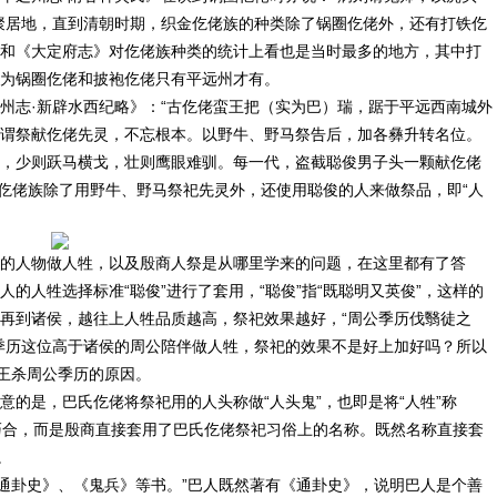
聚居地，直到清朝时期，织金仡佬族的种类除了锅圈仡佬外，还有打铁仡
和《大定府志》对仡佬族种类的统计上看也是当时最多的地方，其中打
为锅圈仡佬和披袍仡佬只有平远州才有。
州志·新辟水西纪略》：“古仡佬蛮王把（实为巴）瑞，踞于平远西南城外
谓祭献仡佬先灵，不忘根本。以野牛、野马祭告后，加各彝升转名位。
，少则跃马横戈，壮则鹰眼难驯。每一代，盗截聪俊男子头一颗献仡佬
氏仡佬族除了用野牛、野马祭祀先灵外，还使用聪俊的人来做祭品，即“人
的人物做人牲，以及殷商人祭是从哪里学来的问题，在这里都有了答
的人牲选择标准“聪俊”进行了套用，“聪俊”指“既聪明又英俊”，这样的
再到诸侯，越往上人牲品质越高，祭祀效果越好，“周公季历伐翳徒之
季历这位高于诸侯的周公陪伴做人牲，祭祀的效果不是好上加好吗？所以
商王杀周公季历的原因。
的是，巴氏仡佬将祭祀用的人头称做“人头鬼”，也即是将“人牲”称
不是巧合，而是殷商直接套用了巴氏仡佬祭祀习俗上的名称。既然名称直接套
。
《通卦史》、《鬼兵》等书。”巴人既然著有《通卦史》，说明巴人是个善