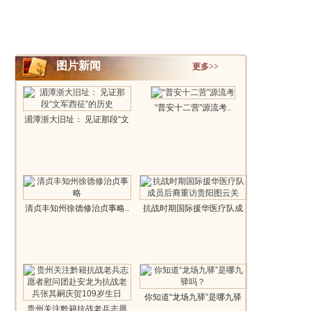
图片新闻
更多>>
“普安十二营”源流考..
湄潭浙大旧址： 见证那段“文
军西征..
清贞丰知州徐德修治贞事略..
抗战时期国际援华医疗队成
员后裔重..
你知道“龙场九驿”是哪九驿
贵州关注黔籍抗战老兵志愿