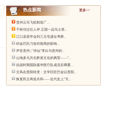
热点新闻
更多>>
贵州云马飞机制造厂...
千秋功过任人评 正国一品马士英...
江口县苗学会到三元屯遗址考察...
织金巴氏习俗对殷商的影响...
声音贵州 | “诗仙”李白与贵州的...
山地多元共生黔派文化的典型——“...
抗战时期国际援华医疗队成员后裔重...
文风在贵阳转变：文学巨匠巴金以贵阳...
恢复民主再造共和——近代史上“天...