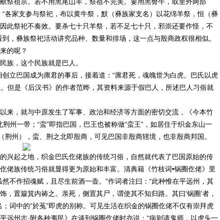
献祭祖宗。若不用黑尾山羊，祭祖不完美。要用黑臀牛，取里外两部
、“各家支参与祭祀，布以黄牛祭，默（彝族家支名）以花绵羊祭，恒（彝
因此祭祀不奏效。要杀七十只羊祭，若不足七十只，邪崇还要作怪，不
看到，彝族祭祀活动讲究品种、数量和排场，这一点与殷商政权很相似。
来的呢？
民族，这个民族就是巴人。
相创立巴国成为廪君的事后，接着道：“廪君死，魂魄世为白虎。巴氏以虎
人牲。但是《后汉书》的作者范晔，其资料来源于假巴人，所述巴人习俗就
以来，就与中原发生了军事、政治和经济等方面的密切交流，《今本竹
北荆州一带；“蛮”即指巴国，巴王也被称做“蛮王”，如居住于织金东山一
荆（荆州），蛮、荆之北即殷商，可见巴国非殷商辖境，也非殷商邦国。
的兴起之地，织金巴氏仡佬族的传统习俗，自然就代表了巴国原始的传
仡佬族传统习俗就显得更为原始和丰富。清典籍《竹枝词•锅圈仡佬》里
虽然不作招魂赋，且尽生前酒一壶。”作词者注曰：“此种惟在平远州，其
饰，置簸箕内祷之。亲死，侧置其尸，谓使其不知归路。其曰‘锅圈’者，
名；词中的“於菟”即虎的别称。可见生活在织金的锅圈仡佬不仅有崇拜虎
平远州志·附各种夷民》在谈到锅圈仡佬时亦说：“病则请鬼师，以虎头一