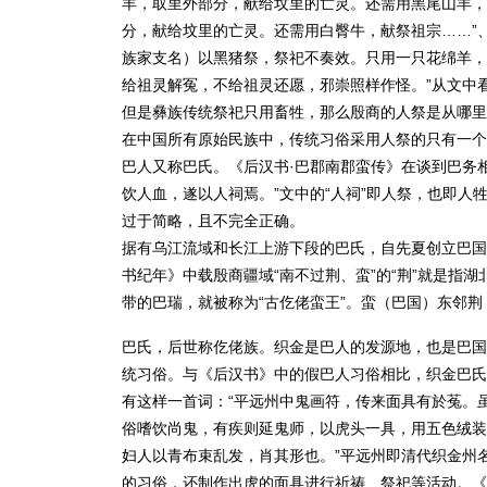
羊，取里外部分，献给坟里的亡灵。还需用黑尾山羊，
分，献给坟里的亡灵。还需用白臀牛，献祭祖宗……”
族家支名）以黑猪祭，祭祀不奏效。只用一只花绵羊，
给祖灵解冤，不给祖灵还愿，邪崇照样作怪。”从文中
但是彝族传统祭祀只用畜牲，那么殷商的人祭是从哪里
在中国所有原始民族中，传统习俗采用人祭的只有一个
巴人又称巴氏。《后汉书·巴郡南郡蛮传》在谈到巴务
饮人血，遂以人祠焉。”文中的“人祠”即人祭，也即
过于简略，且不完全正确。
据有乌江流域和长江上游下段的巴氏，自先夏创立巴国
书纪年》中载殷商疆域“南不过荆、蛮”的“荆”就是指湖
带的巴瑞，就被称为“古仡佬蛮王”。蛮（巴国）东邻
巴氏，后世称仡佬族。织金是巴人的发源地，也是巴国
统习俗。与《后汉书》中的假巴人习俗相比，织金巴氏
有这样一首词：“平远州中鬼画符，传来面具有於菟。
俗嗜饮尚鬼，有疾则延鬼师，以虎头一具，用五色绒装
妇人以青布束乱发，肖其形也。”平远州即清代织金州
的习俗，还制作出虎的面具进行祈祷、祭祀等活动。《