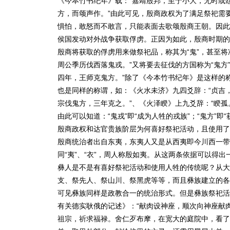
《今本竹书纪年》载：“嘉靖殷邦，至于小大，无时或
方，而颂声作。”由此可见，殷商政权为了满足祭祀需
惧怕，敢怒而不敢言，只能表面去歌颂殷商王朝。因此
侯国发动对外战争获取俘虏。正因为如此，殷商时期的
殷商将获取的俘虏用来做祭祀品，称其为“鬼”，甚至将
周公季历伐西落鬼戎。”又将要去征伐的方国称为“鬼方
四年，王师克鬼方。”除了《今本竹书纪年》是这样的
也是同样的称谓，如：《火水未济》九四爻辞：“贞吉
宗伐鬼方，三年克之。”、《火泽睽》上九爻辞：“睽孤
由此可以知道：“鬼戎”即“成为人牲的戎族”；“鬼方”即
殷商政权和达官贵族阶层为何喜好祭祀活动，且使用了
殷商统治者出自东夷，东夷人又是从西夷即今川西一带
同“夷”、“衣”，周人称殷如夷。从这两条依据可以得
彝人是不是有喜好祭祀活动和使用人牲的传统呢？从大
支、祭先人、祭山川、祭黑虎等等，而且彝族建立的各
可见彝族同样是政教合一的统治形式。但是彝族祭祀活
有关德实耿俄的记述》：“献肉设神座，顺次向神座献
祖宗，祈求福禄。舍仁歹布摩，在宽大的庭院中，看了