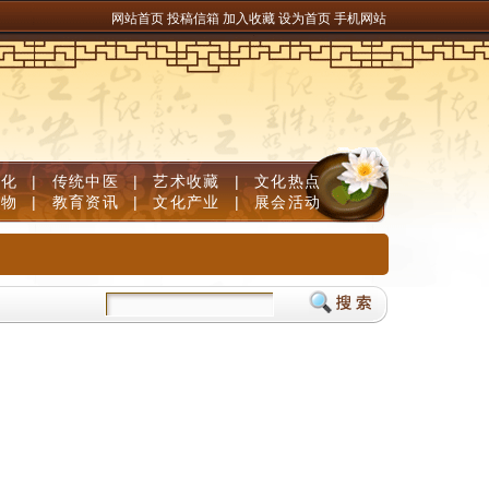
网站首页
投稿信箱
加入收藏
设为首页
手机网站
文化
|
传统中医
|
艺术收藏
|
文化热点
人物
|
教育资讯
|
文化产业
|
展会活动
足量维生素B族固发防脱清白发
儿童补脑产品如何挑选？DHA补脑品牌严选榜单，