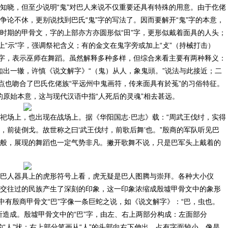
知晓，但至少说明“鬼”对巴人来说不仅重要还具有特殊的用意。由于仡佬
论不休，更别说找到巴氏“鬼”字的写法了。因而要解开“鬼”字的本意，
时期的甲骨文，字的上部亦方亦圆形似“田”字，更形似戴着面具的人头；
上“示”字，强调祭祀含义；有的金文在鬼字旁或加上“攴”（持械打击）
”字，表示巫师在舞蹈。虽然解释多种多样，但综合来看主要有两种释义：
呼如出一辙，许慎《说文解字》“（鬼）从人，象鬼頭。”说法与此接近；二
点也吻合了巴氏仡佬族“平远州中鬼画符，传来面具有於菟”的习俗特征。
字的原始本意，这与现代汉语中指“人死后的灵魂”相去甚远。
祀场上，也出现在战场上。据《华阳国志·巴志》载：“周武王伐纣，实得
，前徒倒戈。故世称之曰‘武王伐纣，前歌后舞’也。”殷商的军队听见巴
般，展现的舞蹈也一定气势非凡。撇开歌舞不说，只是巴军头上戴着的
巴人器具上的虎形符号上看，虎无疑是巴人图腾与崇拜。各种大小仪
交往过的民族产生了深刻的印象，这一印象浓缩成殷墟甲骨文中的象形
中有殷商甲骨文“巴”字像一条巨蛇之说，如《说文解字》：“巴，虫也。
所造成。殷墟甲骨文中的“巴”字，由左、右上两部分构成：左面部分
的“人”状；右上部分笔画从“人”的头部向右下伸出，占有字面较小，像是