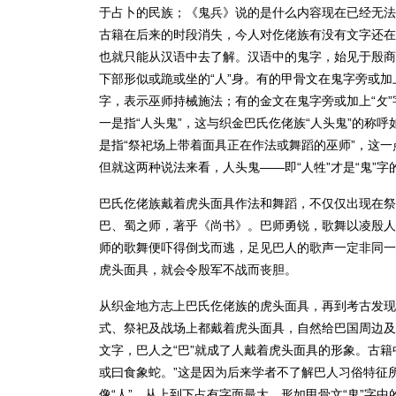
于占卜的民族；《鬼兵》说的是什么内容现在已经无法
古籍在后来的时段消失，今人对仡佬族有没有文字还在争
也就只能从汉语中去了解。汉语中的鬼字，始见于殷商
下部形似或跪或坐的“人”身。有的甲骨文在鬼字旁或加
字，表示巫师持械施法；有的金文在鬼字旁或加上“攵
一是指“人头鬼”，这与织金巴氏仡佬族“人头鬼”的称
是指“祭祀场上带着面具正在作法或舞蹈的巫师”，这一
但就这两种说法来看，人头鬼——即“人牲”才是“鬼”
巴氏仡佬族戴着虎头面具作法和舞蹈，不仅仅出现在祭
巴、蜀之师，著乎《尚书》。巴师勇锐，歌舞以凌殷人
师的歌舞便吓得倒戈而逃，足见巴人的歌声一定非同一
虎头面具，就会令殷军不战而丧胆。
从织金地方志上巴氏仡佬族的虎头面具，再到考古发现
式、祭祀及战场上都戴着虎头面具，自然给巴国周边及
文字，巴人之“巴”就成了人戴着虎头面具的形象。古籍
或曰食象蛇。”这是因为后来学者不了解巴人习俗特征
像“人”，从上到下占有字面最大，形如甲骨文“鬼”字中