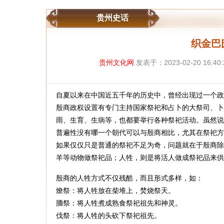
贵州史话
织金巴
贵州文化网
发表于：2023-02-20 16:40
自夏以来在中国近五千年的历史中，曾经出现过一个政
殷商政权设置有专门主持国家祭祀和占卜的大祭司、卜
雨、生育、生病等，也都要举行各种祭祀活动。虽然说
普遍性没有哪一个朝代可以与殷商相比，尤其在祭祀方
如果仅仅只是普通的祭祀不足为奇，问题就在于殷商除
羊等动物做祭祀品；人牲，则是将活人做成祭祀品来供
殷商的人牲方式不仅残酷，而且形式多样，如：
燎祭：将人牲放在柴堆上，焚烧祭天。
胹祭：将人牲煮成熟食祭祀祖先和神灵。
伐祭：将人牲的头砍下祭祀祖先。