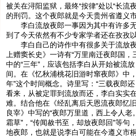
被关在浔阳监狱，最终“按律”处以“长流夜
的刑罚。这个夜郎就是今天贵州省遵义
李白流放夜郎一事因为其中有许多无
到了今天依然有不少专家学者还在孜孜
李白自己的诗作中有很多关于流放夜
上赠窦长史》一诗有“万里南迁夜郎国，
中的“三年”，应该包括李白从开始被流
间。在《忆秋浦桃花旧游时窜夜郎》中，
年”这个时间概念。诗里写：“三载夜郎还
看来，从被定罪到流放而还，李白实实在
难。结合他在《经乱离后天恩流夜郎忆
良宰》中写的“夜郎万里道，西上令人老
霜草”，“传闻赦书至，却放夜郎回”等句
地夜郎，也就是说李白可能在今遵义市