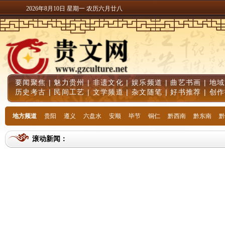
2026年8月10日 星期一 农历六月廿八
要闻聚焦
|
魅力贵州
|
非遗文化
|
娱乐频道
|
曲艺书画
|
地域
历史考古
|
民间工艺
|
文学频道
|
杂文随笔
|
好书推荐
|
创作
地方频道
贵阳
遵义
六盘水
安顺
毕节
铜仁
黔西南
黔东南
黔
滚动新闻：