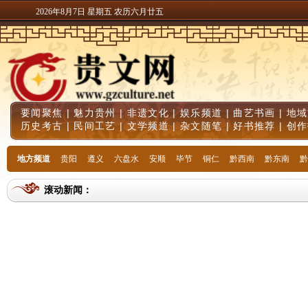
2026年8月7日 星期五 农历六月廿五
要闻聚焦
|
魅力贵州
|
非遗文化
|
娱乐频道
|
曲艺书画
|
地域
历史考古
|
民间工艺
|
文学频道
|
杂文随笔
|
好书推荐
|
创作
地方频道
贵阳
遵义
六盘水
安顺
毕节
铜仁
黔西南
黔东南
黔
滚动新闻：