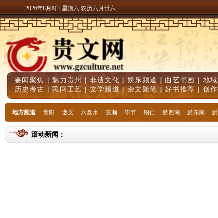
2026年8月8日 星期六 农历六月廿六
要闻聚焦
|
魅力贵州
|
非遗文化
|
娱乐频道
|
曲艺书画
|
地域
历史考古
|
民间工艺
|
文学频道
|
杂文随笔
|
好书推荐
|
创作
地方频道
贵阳
遵义
六盘水
安顺
毕节
铜仁
黔西南
黔东南
黔
滚动新闻：