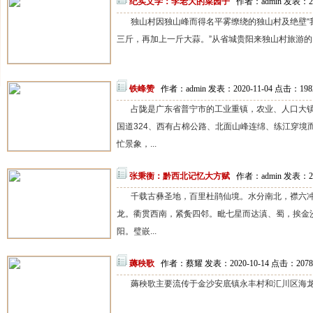
纪实文学：李老大的菜园子
作者：admin 发表：20
独山村因独山峰而得名平雾缭绕的独山村及绝壁“
三斤，再加上一斤大蒜。”从省城贵阳来独山村旅游的、
铁峰赞
作者：admin 发表：2020-11-04 点击：
198
占陇是广东省普宁市的工业重镇，农业、人口大
国道324、西有占棉公路、北面山峰连绵、练江穿境
忙景象，...
张秉衡：黔西北记忆大方赋
作者：admin 发表：20
千载古彝圣地，百里杜鹃仙境。水分南北，襟六
龙。衢贯西南，紧夤四邻。毗七星而达滇、蜀，挨金
阳。璧嵌...
薅秧歌
作者：蔡耀 发表：2020-10-14 点击：
2078
薅秧歌主要流传于金沙安底镇永丰村和汇川区海龙镇