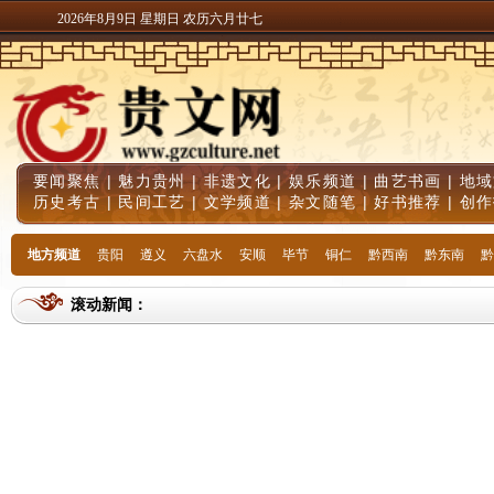
2026年8月9日 星期日 农历六月廿七
要闻聚焦
|
魅力贵州
|
非遗文化
|
娱乐频道
|
曲艺书画
|
地域
历史考古
|
民间工艺
|
文学频道
|
杂文随笔
|
好书推荐
|
创作
地方频道
贵阳
遵义
六盘水
安顺
毕节
铜仁
黔西南
黔东南
黔
滚动新闻：