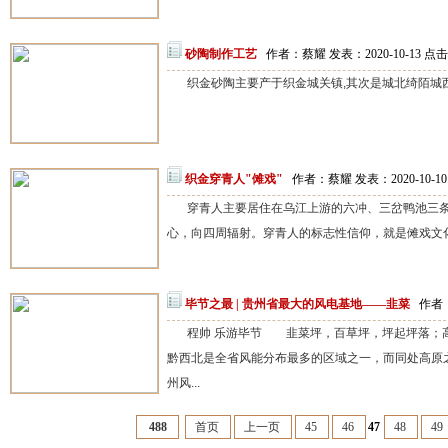
砂陶制作工艺
作者：蔡耀 发表：2020-10-13 点
织金砂陶主要产于织金城关镇,其次是城北绮陌城西
织金穿青人"傩戏"
作者：蔡耀 发表：2020-10-1
穿青人主要居住在乌江上游的六冲、三岔鸭池三
心，向四周辐射。穿青人的标志性信仰，就是傩戏文化。
毕节之最 | 贵州省最大的风电基地——韭菜
作者：
程帅 乐游毕节 韭菜坪，百草坪，坪起坪落；
黔西北是全省风能分布最多的区域之一，而同处高原
州风...
488
首页
上一页
45
46
47
48
49