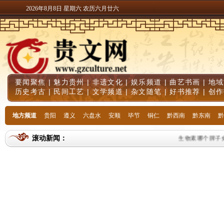
2026年8月8日 星期六 农历六月廿六
要闻聚焦
|
魅力贵州
|
非遗文化
|
娱乐频道
|
曲艺书画
|
地域
历史考古
|
民间工艺
|
文学频道
|
杂文随笔
|
好书推荐
|
创作
地方频道
贵阳
遵义
六盘水
安顺
毕节
铜仁
黔西南
黔东南
黔
滚动新闻：
生物素哪个牌子效