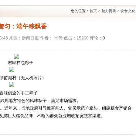
您的位置：
首页
>
魅力贵州
>
饮食文化
都匀：端午粽飘香
6:05:48 来源：黔南日报 作者： 肖伟 点击：
15200
评论：
0
村民在包粽子
绿茵湖村（无人机照片）
香味俱全的手工粽子
独具地方特色的风味粽子，满足市场需求。
。近年来，当地政府引导致富能人、党员示范户牵头，组建糯食产销合
，发展壮大糯食品牌，不断为群众就业增收拓宽致富渠道。