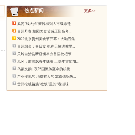
热点新闻
更多>>
凤冈“钱大姐”酱辣椒列入市级非遗...
贵州丹寨:校园美食节减压迎高考...
2022北京贵州美食节开幕：大咖云集 ...
贵州织金：春日宴 把春天炫进嘴里...
关岭自治县断桥镇举办首届枇杷节...
凤冈：腊味飘香年味浓 土味年货忙加...
乌蒙文韵 | 夜郎国流传至今的核桃...
产业接地气 消费有人气 凉都烙锅热...
贵州松桃苗族“社饭”里的“春滋味...