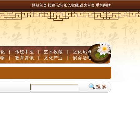
网站首页
投稿信箱
加入收藏
设为首页
手机网站
文化
|
传统中医
|
艺术收藏
|
文化热点
人物
|
教育资讯
|
文化产业
|
展会活动
年古寨育英才 和谐家园客如流
2025年东西部协作帮扶促消费暨糯食产业招商会在贞