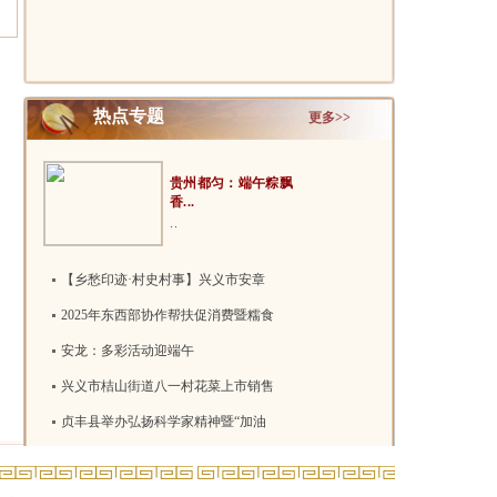
菜“上线..
地理标..
热点专题
更多>>
贵州都匀：端午粽飘
香...
..
【乡愁印迹·村史村事】兴义市安章
2025年东西部协作帮扶促消费暨糯食
安龙：多彩活动迎端午
兴义市桔山街道八一村花菜上市销售
贞丰县举办弘扬科学家精神暨“加油
望谟悦享星光夜市邂逅浪漫音乐