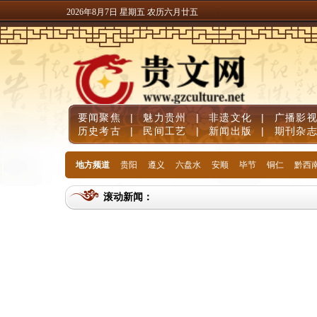
2026年8月7日 星期五 农历六月廿五
要闻聚焦
|
魅力贵州
|
非遗文化
|
广播影
历史考古
|
民间工艺
|
新闻出版
|
期刊杂
地方频道
贵阳
遵义
六盘水
安顺
毕节
铜仁
黔西
滚动新闻：