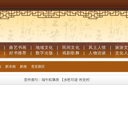
视
|
曲艺书画
|
地域文化
|
民间文化
|
风土人情
|
旅游
志
|
好书推荐
|
数字出版
|
戏剧歌舞
|
人物访谈
|
文化
南
黔东南
黔南
贵安新区
贵州都匀：端午粽飘香
【乡愁印迹·村史村事】兴义市安章社区：百