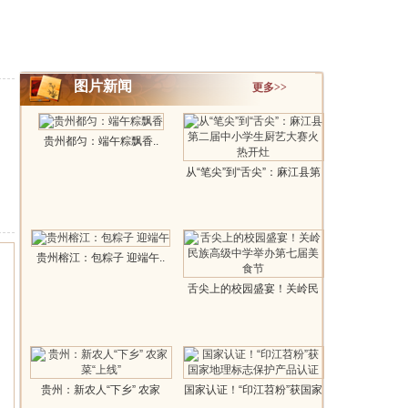
图片新闻
更多>>
贵州都匀：端午粽飘香..
从“笔尖”到“舌尖”：麻江县第
二届..
贵州榕江：包粽子 迎端午..
舌尖上的校园盛宴！关岭民
族高级中学..
贵州：新农人“下乡” 农家
国家认证！“印江苕粉”获国家