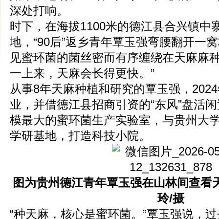
深处打响。
时下，在海拔1100米的德江县合兴镇中
地，“90后”返乡青年覃玉强弯腰翻开一
见蜜环菌的菌丝密而有序缠绕在天麻麻种
一上来，天麻会长得更快。”
从事8年天麻种植和研究的覃玉强，202
业，并借德江县招商引资的“东风”盘活
模最大的蜜环菌生产实验室，与贵州大
学研基地，打造科技小院。
图为贵州德江青年覃玉强在山林间查看
玲/摄
“种天麻，核心是蜜环菌。”覃玉强说，