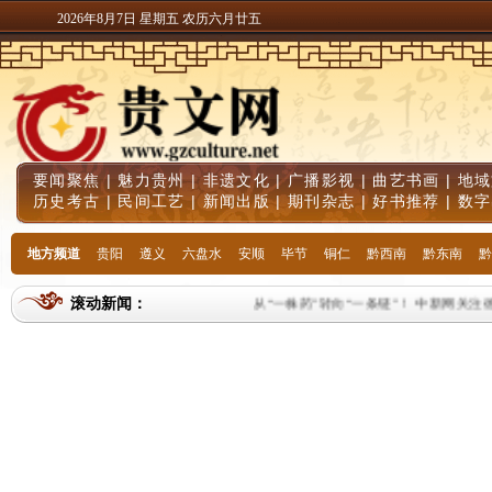
2026年8月7日 星期五 农历六月廿五
要闻聚焦
|
魅力贵州
|
非遗文化
|
广播影视
|
曲艺书画
|
地域
历史考古
|
民间工艺
|
新闻出版
|
期刊杂志
|
好书推荐
|
数字
地方频道
贵阳
遵义
六盘水
安顺
毕节
铜仁
黔西南
黔东南
黔
滚动新闻：
从“一株药”转向“一条链”！ 中新网关注