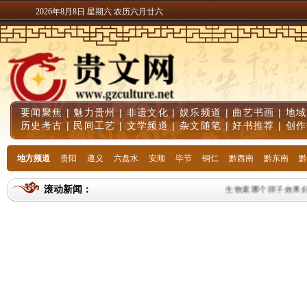
2026年8月8日 星期六 农历六月廿六
要闻聚焦
|
魅力贵州
|
非遗文化
|
娱乐频道
|
曲艺书画
|
地域
历史考古
|
民间工艺
|
文学频道
|
杂文随笔
|
好书推荐
|
创作
地方频道
贵阳
遵义
六盘水
安顺
毕节
铜仁
黔西南
黔东南
黔
滚动新闻：
生物素哪个牌子效果好