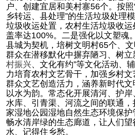
户、创建宜居和美村寨56个。按照
乡转运、县处理”的生活垃圾处理
垃圾收运处置，农村生活垃圾收运
盖率达100%。二是强化以文塑魂
县城为契机，培树文明村65个、文
群众在潜移默化中摒弃陋习、树立
村振兴
、文化有约”等文化活动、辅
力培育农村文艺骨干，加强乡村文
群众文艺创造活力，涵养新时代文
以水为韵。常态化开展清河、护岸
水库、引青渠、河流之间的联通，
家湿地公园湿地自然生态环境保护
畅水清岸绿的生态廊道，让人们望
水、记得住乡愁。