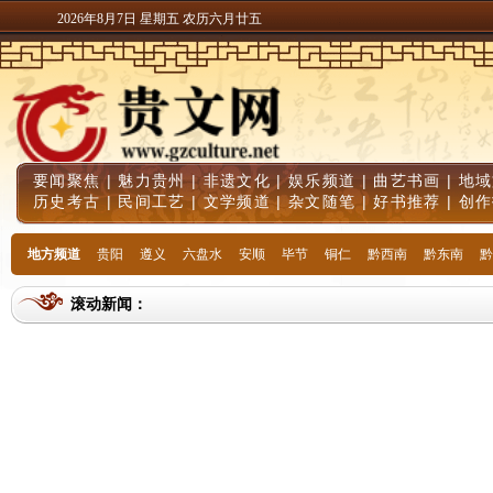
2026年8月7日 星期五 农历六月廿五
要闻聚焦
|
魅力贵州
|
非遗文化
|
娱乐频道
|
曲艺书画
|
地域
历史考古
|
民间工艺
|
文学频道
|
杂文随笔
|
好书推荐
|
创作
地方频道
贵阳
遵义
六盘水
安顺
毕节
铜仁
黔西南
黔东南
黔
滚动新闻：