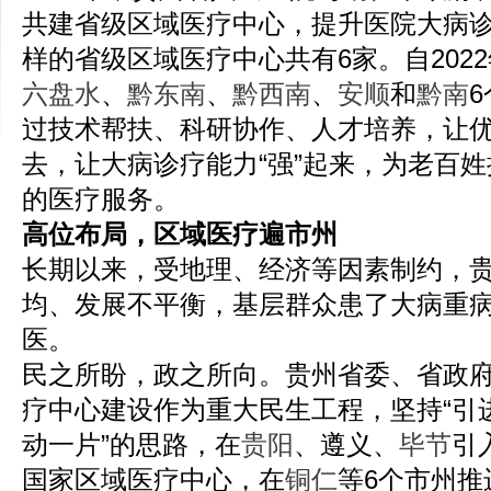
共建省级区域医疗中心，提升医院大病
样的省级区域医疗中心共有6家。自202
六盘水
、
黔东南
、
黔西南
、
安顺
和
黔南
过技术帮扶、科研协作、人才培养，让优
去，让大病诊疗能力“强”起来，为老百
的医疗服务。
高位布局，区域医疗遍市州
长期以来，受地理、经济等因素制约，
均、发展不平衡，基层群众患了大病重
医。
民之所盼，政之所向。贵州省委、省政
疗中心建设作为重大民生工程，坚持“引
动一片”的思路，在
贵阳
、遵义、
毕节
引
国家区域医疗中心，在
铜仁
等6个市州推