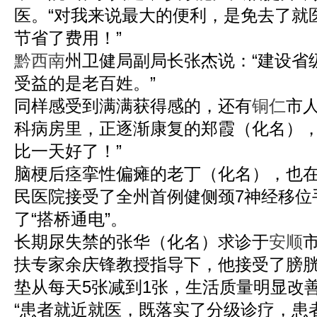
医。“对我来说最大的便利，是免去了就
节省了费用！”
黔西南
州卫健局副局长张杰说：“建设省
受益的是老百姓。”
同样感受到满满获得感的，还有
铜仁
市
科病房里，正逐渐康复的郑霞（化名），
比一天好了！”
脑梗后痉挛性偏瘫的老丁（化名），也
民医院接受了全州首例健侧颈7神经移位
了“搭桥通电”。
长期尿失禁的张华（化名）求诊于
安顺
扶专家余庆锋教授指导下，他接受了膀
垫从每天5张减到1张，生活质量明显改
“患者就近就医，既落实了分级诊疗，患