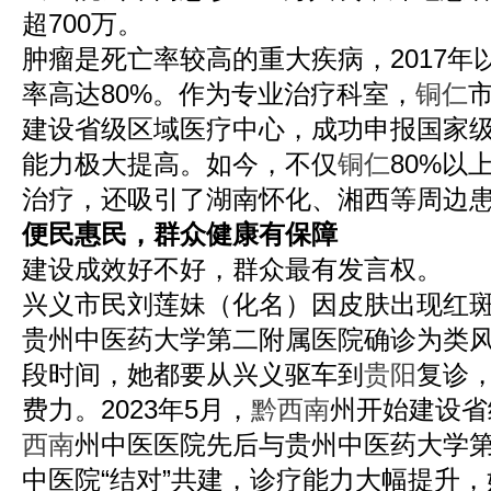
超700万。
肿瘤是死亡率较高的重大疾病，2017年
率高达80%。作为专业治疗科室，
铜仁
建设省级区域医疗中心，成功申报国家
能力极大提高。如今，不仅
铜仁
80%以
治疗，还吸引了湖南怀化、湘西等周边
便民惠民，群众健康有保障
建设成效好不好，群众最有发言权。
兴义市民刘莲妹（化名）因皮肤出现红
贵州中医药大学第二附属医院确诊为类
段时间，她都要从兴义驱车到
贵阳
复诊
费力。2023年5月，
黔西南
州开始建设省
西南
州中医医院先后与贵州中医药大学
中医院“结对”共建，诊疗能力大幅提升