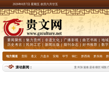
2026年8月7日 星期五 农历六月廿五
要闻聚焦
|
魅力贵州
|
非遗文化
|
广播影视
|
曲艺书画
|
地域
历史考古
|
民间工艺
|
新闻出版
|
期刊杂志
|
好书推荐
|
数字
地方频道
贵阳
遵义
六盘水
安顺
毕节
铜仁
黔西南
黔东南
黔
滚动新闻：
贵州加速推进省级区域医疗