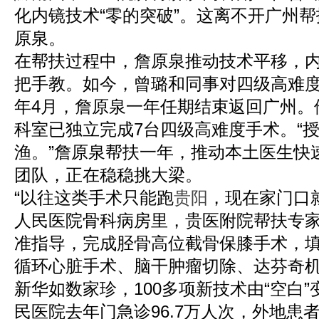
化内镜技术“零的突破”。这离不开广州
原泉。
在帮扶过程中，詹原泉推动技术平移，
把手教。如今，曾璐和同事对四级高难
年4月，詹原泉一年任期结束返回广州。
科室已独立完成7台四级高难度手术。“
渔。”詹原泉帮扶一年，推动本土医生快
团队，正在稳稳挑大梁。
“以往这类手术只能跑
贵阳
，现在家门口
人民医院骨科病房里，贵医附院帮扶专
准指导，完成胫骨高位截骨保膝手术，
循环心脏手术、脑干肿瘤切除、达芬奇
新华如数家珍，100多项新技术由“空白”变
民医院去年门急诊96.7万人次，外地患者