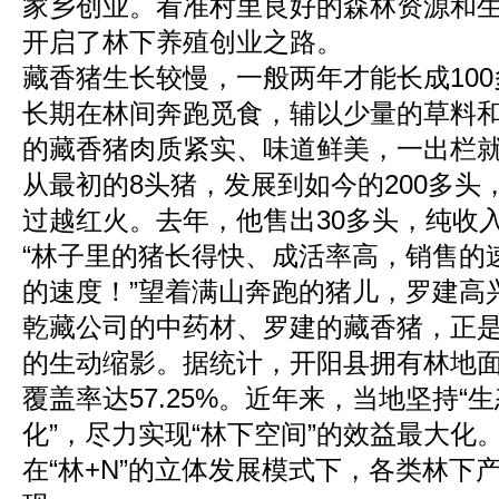
家乡创业。看准村里良好的森林资源和
开启了林下养殖创业之路。
藏香猪生长较慢，一般两年才能长成10
长期在林间奔跑觅食，辅以少量的草料
的藏香猪肉质紧实、味道鲜美，一出栏
从最初的8头猪，发展到如今的200多头
过越红火。去年，他售出30多头，纯收
“林子里的猪长得快、成活率高，销售的
的速度！”望着满山奔跑的猪儿，罗建高
乾藏公司的中药材、罗建的藏香猪，正
的生动缩影。据统计，开阳县拥有林地面积
覆盖率达57.25%。近年来，当地坚持“
化”，尽力实现“林下空间”的效益最大化
在“林+N”的立体发展模式下，各类林下