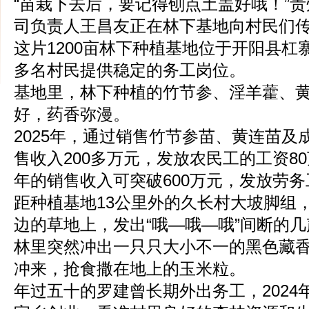
“苗栽下去后，要记得刨点土盖好哦！”
司负责人王昌友正在林下基地向村民们
这片1200亩林下种植基地位于开阳县杠
多名村民提供稳定的务工岗位。
基地里，林下种植的竹节参、淫羊藿、
好，药香弥漫。
2025年，通过销售竹节参苗、黄连苗及
售收入200多万元，发放农民工的工资8
年的销售收入可突破600万元，发放劳务
距种植基地13公里外的久长村大坡脚组
边的草地上，发出“哦—哦—哦”间断的
林里突然冲出一只只大小不一的黑色藏
冲来，抢食撒在地上的玉米粒。
年过五十的罗建曾长期外出务工，2024