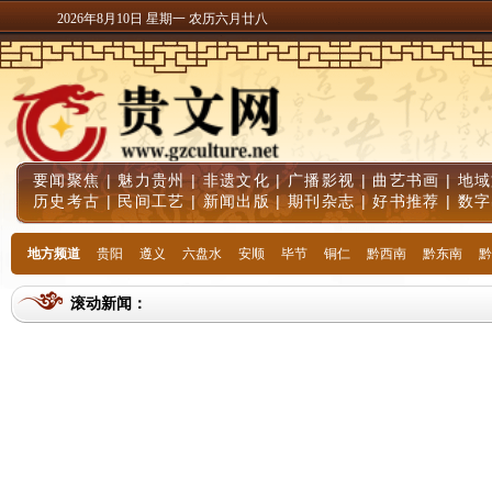
2026年8月10日 星期一 农历六月廿八
要闻聚焦
|
魅力贵州
|
非遗文化
|
广播影视
|
曲艺书画
|
地域
历史考古
|
民间工艺
|
新闻出版
|
期刊杂志
|
好书推荐
|
数字
地方频道
贵阳
遵义
六盘水
安顺
毕节
铜仁
黔西南
黔东南
黔
滚动新闻：