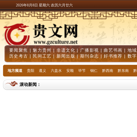
2026年8月8日 星期六 农历六月廿六
要闻聚焦
|
魅力贵州
|
非遗文化
|
广播影视
|
曲艺书画
|
地域
历史考古
|
民间工艺
|
新闻出版
|
期刊杂志
|
好书推荐
|
数字
地方频道
贵阳
遵义
六盘水
安顺
毕节
铜仁
黔西南
黔东南
黔
滚动新闻：