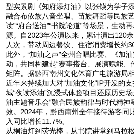
型实景剧《知府添灯油》以张锳为学子
融合布依族八音坐唱、苗族舞蹈等民族艺
读”“府台送油”“书院论道”等场景，生动
源。自2023年公演以来，累计演出120
人次，带动周边餐饮、住宿消费增长约3
此外，“加油之声”全州合唱比赛、《加
动，共同构建起“赛事搭台、展演赋能、
矩阵。据
黔西南
州文化体育广电旅游局
近年来持续加大对“加油文化”IP开发的
城“夜读添油”沉浸式体验项目还原历史场
油主题音乐会”融合民族韵律与时代精神
效。2024年，
黔西南
州全年接待游客同比
入同比增长11.7%。
从桐油灯到荧光棒，从书院讲堂到马拉松