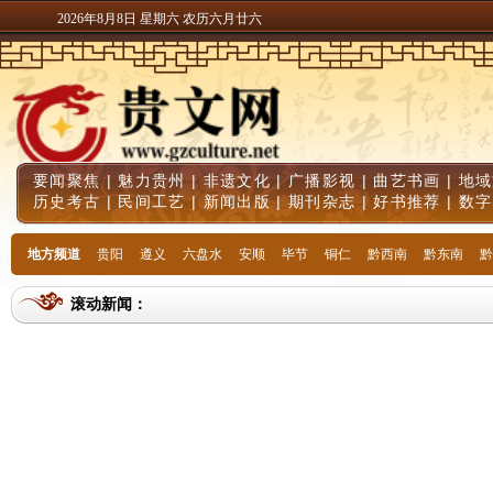
2026年8月8日 星期六 农历六月廿六
要闻聚焦
|
魅力贵州
|
非遗文化
|
广播影视
|
曲艺书画
|
地域
历史考古
|
民间工艺
|
新闻出版
|
期刊杂志
|
好书推荐
|
数字
地方频道
贵阳
遵义
六盘水
安顺
毕节
铜仁
黔西南
黔东南
黔
滚动新闻：