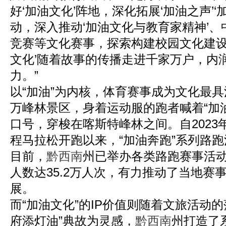
好‘加油文化’阵地，深化拓展‘加油之声’
动，深入推动‘加油文化与教育家精神’、
竞赛等文化赛事，探索构建校园文化建设
文化’随着故事的传播走进千家万户，内
力。”
以“加油”为内核，体育赛事成为文化最
万峰林景区，身着运动服的跑者喊着“加
口号，穿梭在喀斯特峰林之间。自2023
程马拉松开跑以来，“加油奔跑”系列路
目前，
黔西南
州已举办各类路跑赛事活动
人数达35.2万人次，有力推动了当地赛
展。
而“加油文化”的IP价值则随着文旅活动
府添灯油”典故为灵感，
黔西南
州打造了