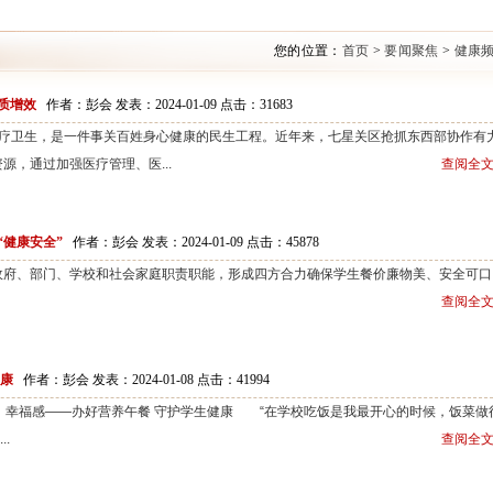
您的位置：
首页
>
要闻聚焦
>
健康
质增效
作者：彭会 发表：2024-01-09 点击：
31683
)医疗卫生，是一件事关百姓身心健康的民生工程。近年来，七星关区抢抓东西部协作有
源，通过加强医疗管理、医...
查阅全文
“健康安全”
作者：彭会 发表：2024-01-09 点击：
45878
政府、部门、学校和社会家庭职责职能，形成四方合力确保学生餐价廉物美、安全可口
查阅全文
健康
作者：彭会 发表：2024-01-08 点击：
41994
得感、幸福感——办好营养午餐 守护学生健康 “在学校吃饭是我最开心的时候，饭菜做
.
查阅全文