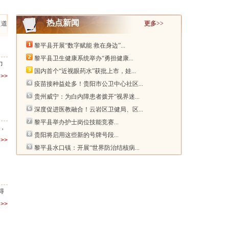
热点新闻
频道
更多>>
黎平县开展“数字赋能 救在身边”...
黎平县卫生健康系统举办“勇担健康...
力
国内首个“近视眼药水”获批上市，娃...
>>
疫苗接种益处多！贵阳市公卫中心社区...
贵州威宁：为白内障患者拨开“视界迷...
深度促进医教融合！云岩区卫健局、区...
黎平县举办护士岗位技能竞赛...
，
贵阳将启用这些新的号牌号段...
>>
黎平县水口镇：开展“世界防治结核病...
得
>>