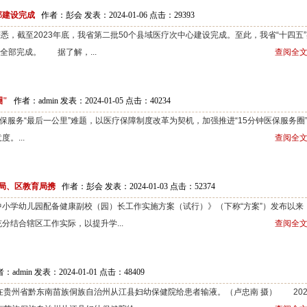
部建设完成
作者：彭会 发表：2024-01-06 点击：
29393
，截至2023年底，我省第二批50个县域医疗次中心建设完成。至此，我省“十四五”
全部完成。 据了解，...
查阅全文
圈"
作者：admin 发表：2024-01-05 点击：
40234
服务“最后一公里”难题，以医疗保障制度改革为契机，加强推进“15分钟医保服务圈
。...
查阅全文
局、区教育局携
作者：彭会 发表：2024-01-03 点击：
52374
贵阳市中小学幼儿园配备健康副校（园）长工作实施方案（试行）》（下称“方案”）发布以来
分结合辖区工作实际，以提升学...
查阅全文
：admin 发表：2024-01-01 点击：
48409
在贵州省黔东南苗族侗族自治州从江县妇幼保健院给患者输液。（卢忠南 摄） 202