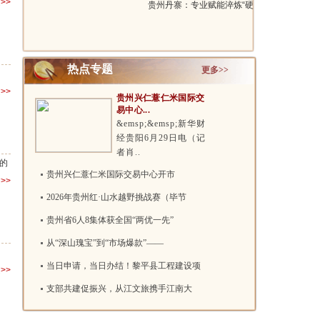
>>
贵州丹寨：专业赋能淬炼“硬
本领” ..
热点专题
更多>>
>>
贵州兴仁薏仁米国际交
易中心...
&emsp;&emsp;新华财
经贵阳6月29日电（记
者肖..
的
贵州兴仁薏仁米国际交易中心开市
>>
2026年贵州红·山水越野挑战赛（毕节
贵州省6人8集体获全国“两优一先”
从“深山瑰宝”到“市场爆款”——
当日申请，当日办结！黎平县工程建设项
>>
支部共建促振兴，从江文旅携手江南大