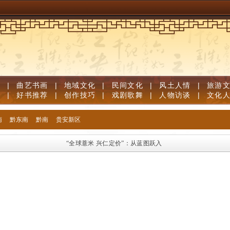
道
|
曲艺书画
|
地域文化
|
民间文化
|
风土人情
|
旅游
笔
|
好书推荐
|
创作技巧
|
戏剧歌舞
|
人物访谈
|
文化
南
黔东南
黔南
贵安新区
“全球薏米 兴仁定价”：从蓝图跃入现实
新华语典·“典”评遵义