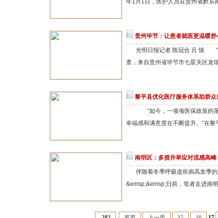
年1月1日，医护人员在贵州省黔东南
贵州毕节：让患者就医更温暖舒
光明日报记者 陈冠合 吕 慎 
查，来自贵州省毕节市七星关区龙场营
黎平县优化医疗服务体系助群众
“如今，一项项医保政策的落
幸福感和满意度在不断提升。”在黎平
南明区：多措并举应对流感高峰
伴随着冬季呼吸道疾病高发季的
&emsp;&emsp;日前，笔者走进
282
首页
上一页
15
16
17