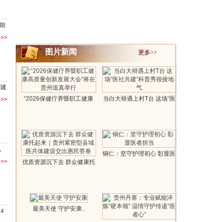
期
>>
图片新闻
更多>>
”建
“2026保健疗养暨职工健康
当白大褂遇上村T台 这场“医
>>
高质量创..
社共建..
，
铜仁：坚守护理初心 彰显医
>>
优质资源沉下去 群众健康托
者担当..
起来｜贵..
最美天使 守护安康..
4