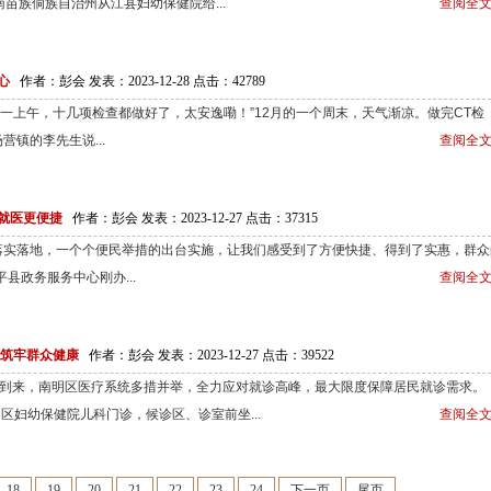
苗族侗族自治州从江县妇幼保健院给...
查阅全文
心
作者：彭会 发表：2023-12-28 点击：
42789
“一上午，十几项检查都做好了，太安逸嘞！”12月的一个周末，天气渐凉。做完CT检
镇的李先生说...
查阅全文
就医更便捷
作者：彭会 发表：2023-12-27 点击：
37315
实落地，一个个便民举措的出台实施，让我们感受到了方便快捷、得到了实惠，群众
县政务服务中心刚办...
查阅全文
 筑牢群众健康
作者：彭会 发表：2023-12-27 点击：
39522
到来，南明区医疗系统多措并举，全力应对就诊高峰，最大限度保障居民就诊需求。
南明区妇幼保健院儿科门诊，候诊区、诊室前坐...
查阅全文
18
19
20
21
22
23
24
下一页
尾页