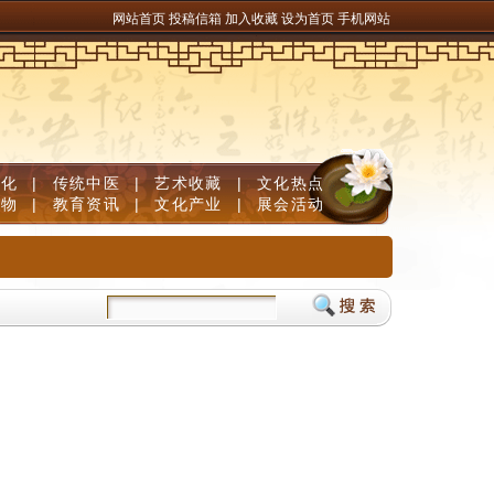
网站首页
投稿信箱
加入收藏
设为首页
手机网站
文化
|
传统中医
|
艺术收藏
|
文化热点
人物
|
教育资讯
|
文化产业
|
展会活动
 | 遵义：赤水长流 红城蝶变
贵州兴仁薏仁米国际交易中心开市 推动薏仁米产业提