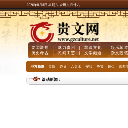
2026年8月8日 星期六 农历六月廿六
要闻聚焦
|
魅力贵州
|
非遗文化
|
娱乐频
历史考古
|
民间工艺
|
文学频道
|
杂文随
地方频道
贵阳
遵义
六盘水
安顺
毕节
铜仁
黔西
滚动新闻：