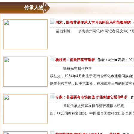
传承人物
周末，跟着非遗传承人学习民间音乐和苗银刺绣
苗银刺绣 多彩贵州网讯(本网记者 陈文坤) 7月2
杨枝光：侗族芦笙守望者
作者：admin 发表：201
杨枝光在制作芦笙
杨枝光，1954年4月出生于湖南省怀化市通道侗族
制作侗族芦笙，因手艺出众，在湘黔桂三省的侗族村寨颇
专家：非遗要有市场价值 才能刺激它延伸和扩
作
蜀锦传承人贺斌在操作清代花楼木织机。 9月
府、联合国教科文组织、中国联合国教科文组织全国委