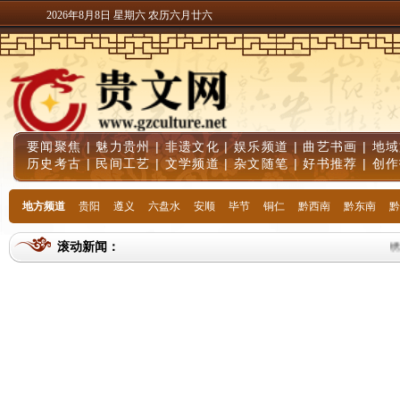
2026年8月8日 星期六 农历六月廿六
要闻聚焦
|
魅力贵州
|
非遗文化
|
娱乐频道
|
曲艺书画
|
地域
历史考古
|
民间工艺
|
文学频道
|
杂文随笔
|
好书推荐
|
创作
地方频道
贵阳
遵义
六盘水
安顺
毕节
铜仁
黔西南
黔东南
黔
滚动新闻：
绣