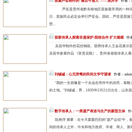
苗族芦笙制作的“最后守望人”——莫厌学
作者：a
芦笙是贵州省黔东南地区苗族最常用的一种乐
日，苗族民众必定会举行芦笙会。因此，芦笙是苗族
想...
苗家传承人探索非遗保护:院校合作 扩大规模
作者
吴昌华制作的花丝铜鼓。苗绣传承人王金花展示
吴昌华参展作品 《富贵花瓶》。贵州省省级传承人潘
刘锡诚：心无旁骛的民间文学守望者
作者：admin
“我的一生就像是一个永远在劳作中的农民，靠毅
的土地。”刘锡诚，男，1935年2月21日出生，山东昌
数字传承人：一类遗产表述与生产的新型主体
作
阮艳萍 摘要：在今天轰轰烈烈的“遗产运动”中
间的传承人之外，中央和地方政府、学者、商人、新闻