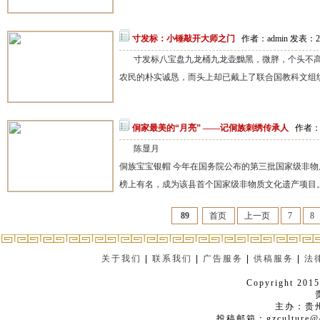
寸发标：小锤敲开大师之门
作者：admin 发表：20
寸发标八宝盘九龙桶九龙壶黝黑，微胖，个头不
农民的朴实诚恳，而头上却已戴上了联合国教科文组织授
侗家最美的“月亮” ——记侗族刺绣传承人
作者：a
陈显月
侗族宝宝银帽 今年在国务院公布的第三批国家级非
榜上有名，成为该县首个国家级非物质文化遗产项目。
89
首页
上一页
7
8
关于我们
|
联系我们
|
广告服务
|
供稿服务
|
法
Copyright 2015
主办：贵
投稿邮箱：gzculture@q