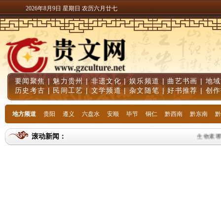
2026年8月9日 星期日 农历六月廿七
要闻聚焦
|
魅力贵州
|
非遗文化
|
娱乐频道
|
曲艺书画
|
地域
历史考古
|
民间工艺
|
文学频道
|
杂文随笔
|
好书推荐
|
创作
地方频道
贵阳
遵义
六盘水
安顺
毕节
铜仁
黔西南
黔东南
黔
滚动新闻：
生物素哪