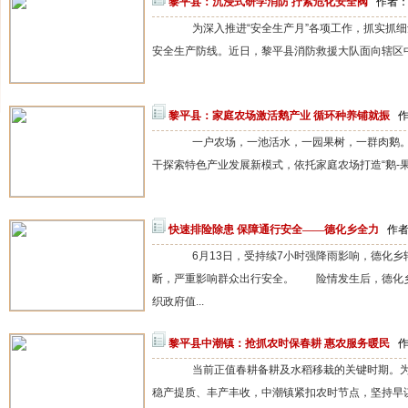
黎平县：沉浸式研学消防 拧紧危化安全阀
作者：a
为深入推进“安全生产月”各项工作，抓实抓细
安全生产防线。近日，黎平县消防救援大队面向辖区中
黎平县：家庭农场激活鹅产业 循环种养铺就振
作
一户农场，一池活水，一园果树，一群肉鹅。
干探索特色产业发展新模式，依托家庭农场打造“鹅-果-
快速排险除患 保障通行安全——德化乡全力
作者：
6月13日，受持续7小时强降雨影响，德化乡
断，严重影响群众出行安全。 险情发生后，德化
织政府值...
黎平县中潮镇：抢抓农时保春耕 惠农服务暖民
作
当前正值春耕备耕及水稻移栽的关键时期。为
稳产提质、丰产丰收，中潮镇紧扣农时节点，坚持早