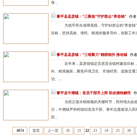
保...
黎平县孟彦镇：“三聚焦”守护群众“养老钱”
作者：
为筑牢民生保障底线，守护好群众的“养老钱”
目标，坚持高效、便民、精准的服务导向，创新工作方
黎平县孟彦镇：“三维聚力”精耕细作 推动镇
作者：
近年来，孟彦镇锚定宜居宜业镇村建设目标，
向、精准施策，聚焦环境卫生、市场经营、道路交通
治、...
黎平县中潮镇：党员干部齐上阵 助农插秧解民
作
当前正值水稻移栽的关键时节，田间地头处处呈
日，中潮镇尹所村组织党员干部、青年志愿者深入田
田...
4074
首页
上一页
20
21
22
23
24
25
26