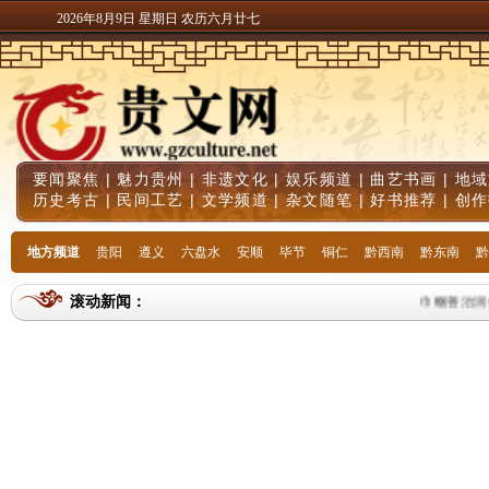
2026年8月9日 星期日 农历六月廿七
要闻聚焦
|
魅力贵州
|
非遗文化
|
娱乐频道
|
曲艺书画
|
地域
历史考古
|
民间工艺
|
文学频道
|
杂文随笔
|
好书推荐
|
创作
地方频道
贵阳
遵义
六盘水
安顺
毕节
铜仁
黔西南
黔东南
黔
滚动新闻：
巾帼善治润