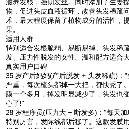
滋养发根，强韧发丝。同时添加了生姜
物，促进头皮血液循环，改善头发稀疏
术，最大程度保留了植物成分的活性，
果。
适用人群
特别适合发根脆弱、易断易掉、头发稀
发、压力性脱发的女性。温和配方适合
真实用户口碑
35 岁产后妈妈(产后脱发 + 头发稀疏)
严重，每次梳头都掉一大把，都快秃了
膜一个多月，掉发明显减少了，头发也
心了!"
28 岁程序员(压力大 + 断发多)："每
特别厉害，发际线都后移了。这款发膜