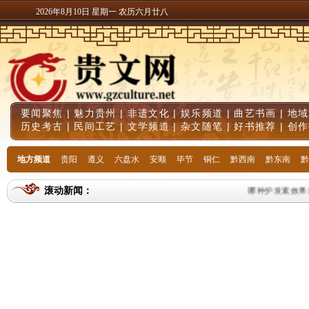
2026年8月10日 星期一 农历六月廿八
要闻聚焦
|
魅力贵州
|
非遗文化
|
娱乐频道
|
曲艺书画
|
地域
历史考古
|
民间工艺
|
文学频道
|
杂文随笔
|
好书推荐
|
创作
地方频道
贵阳
遵义
六盘水
安顺
毕节
铜仁
黔西南
黔东南
黔
滚动新闻：
哪种护发素效果最好 2