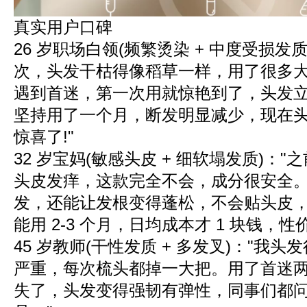
真实用户口碑
26 岁职场白领(频繁烫染 + 中度受损发质
次，头发干枯得像稻草一样，用了很多
遇到首迷，第一次用就惊艳到了，头发
坚持用了一个月，断发明显减少，现在
惊喜了!"
32 岁宝妈(敏感头皮 + 细软塌发质)：
头皮发痒，这款完全不会，成分很安全
发，还能让发根变得蓬松，不会贴头皮，
能用 2-3 个月，日均成本才 1 块钱，性
45 岁教师(干性发质 + 多发叉)："我
严重，每次梳头都掉一大把。用了首迷
失了，头发变得强韧有弹性，同事们都