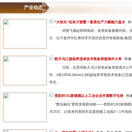
产业动态
“大块头”也有大智慧！新质生产力赋能六盘水
作
焊接飞溅起阵阵钢花，各类装备轰隆作响，灵巧的机械手
日，位于盘州市红果经济开发区的贵州誉能装备(集团)
航天乌江超临界流体技术装备再签海外大单
作者：
日前，在贵州航天乌江机电设备有限责任公司(
间，4套1850L&times;3的超临界萃取技术装备
哥伦...
贵阳对182家规模以上工业企业开展数字化转
作者
“数实融合”塑造发展新动能——贵阳对182家
月25日，记者来到贵阳市花溪燕楼工业园3—1号地块标