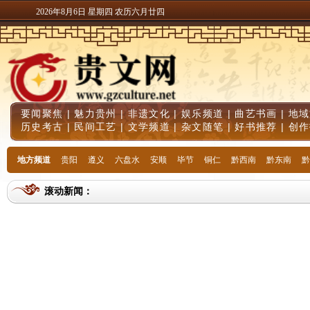
2026年8月6日 星期四 农历六月廿四
要闻聚焦
|
魅力贵州
|
非遗文化
|
娱乐频道
|
曲艺书画
|
地域
历史考古
|
民间工艺
|
文学频道
|
杂文随笔
|
好书推荐
|
创作
地方频道
贵阳
遵义
六盘水
安顺
毕节
铜仁
黔西南
黔东南
黔
滚动新闻：