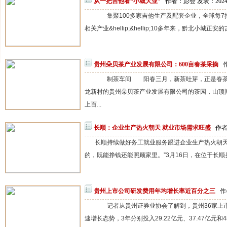
从一把吉他看“小城大业”
作者：彭会 发表：2024-
集聚100多家吉他生产及配套企业，全球每7把
相关产业&hellip;&hellip;10多年来，黔北小城
贵州朵贝茶产业发展有限公司：600亩春茶采摘
制茶车间 阳春三月，新茶吐芽，正是春茶采
龙新村的贵州朵贝茶产业发展有限公司的茶园，山顶
上百...
长顺：企业生产热火朝天 就业市场需求旺盛
作者
长顺持续做好务工就业服务跟进企业生产热火朝
的，既能挣钱还能照顾家里。”3月16日，在位于长顺县
贵州上市公司研发费用年均增长率近百分之三
作
记者从贵州证券业协会了解到，贵州36家上市公
速增长态势，3年分别投入29.22亿元、37.47亿元和