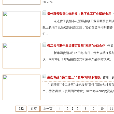
20.28%...
贵州溪云数智生物科技：数字化工厂化赋能食用
走进位于贵阳市花溪区燕楼工业园区的贵州溪
瓶上长满了已经成熟的鹿茸菇，它们在筐内排列整齐
们...
榕江县与蒙牛集团签订贵州“村超”公益合作
作者：
新华网贵阳3月15日电 当日，贵州省榕江县与
议，同时举行了球场捐赠仪式和蒙牛产品捐赠仪式。 3
生态养殖 “接二连三” “贵牛”唱响乡村振
作者：彭会
生态养殖 “接二连三” 绿色发展“贵牛”唱响乡村
牛。乔啟明 摄（贵州图片库发）&emsp;&emsp;视点&ems
332
首页
上一页
4
5
6
7
8
9
10
11