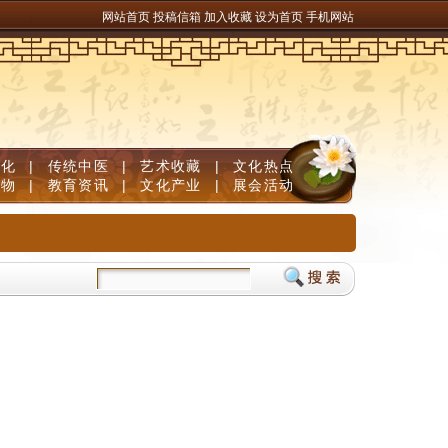
网站首页
投稿信箱
加入收藏
设为首页
手机网站
文化
|
传统中医
|
艺术收藏
|
文化热点
人物
|
教育资讯
|
文化产业
|
展会活动
脱清白发
儿童补脑产品如何挑选？DHA补脑品牌严选榜单，神经酸磷脂酰丝氨酸PS