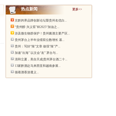
热点新闻
更多>>
京黔跨界品牌创新论坛暨贵州名优白...
“贵州醇·兴义窖”杯2025“加油之...
涉及微生物群保护！贵州酱酒主要产区...
贵州茅台上半年业绩双位数增长 基...
贵州：写好“辣”文章 做强“辣”产...
加速“出海” 以文会“友” 茅台与...
清和立夏，美自天成|贵州茅台酒二十...
13家黔酒赴马来西亚和越南参展...
循着酒香游遵义...