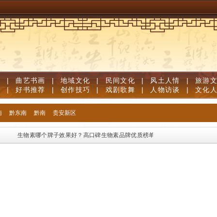
道
|
曲艺书画
|
地域文化
|
民间文化
|
风土人情
|
旅游
笔
|
好书推荐
|
创作技巧
|
戏剧歌舞
|
人物访谈
|
文化
南
黔东南
黔南
贵安新区
生物素哪个牌子效果好？高口碑生物素品牌优质榜单，足量维生素B族固发防