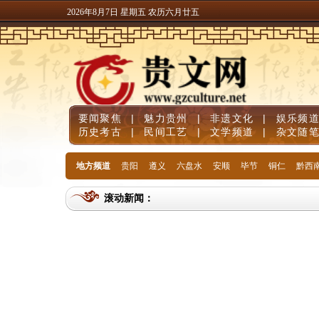
2026年8月7日 星期五 农历六月廿五
要闻聚焦
|
魅力贵州
|
非遗文化
|
娱乐频
历史考古
|
民间工艺
|
文学频道
|
杂文随
地方频道
贵阳
遵义
六盘水
安顺
毕节
铜仁
黔西
滚动新闻：