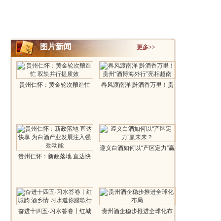
图片新闻
更多>>
贵州仁怀：黄金轮次酿造忙
春风渡南洋 黔酒香万里！贵
双轨并行..
州“酒博..
遵义白酒如何以“产区定力”赢
贵州仁怀：新政落地 直达快
未来..
享 为白酒..
奋进十四五·习水答卷丨红城
贵州酒企稳步推进全球化布