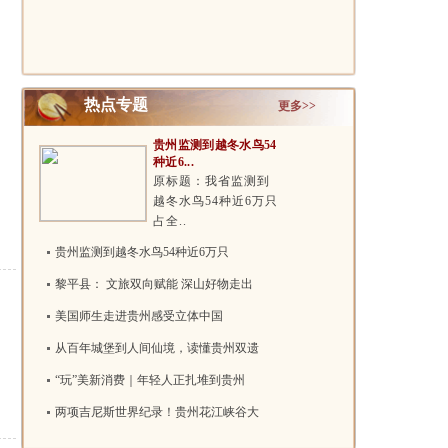
韵 酒..
局..
热点专题
更多>>
贵州监测到越冬水鸟54
种近6...
原标题：我省监测到
越冬水鸟54种近6万只
占全..
贵州监测到越冬水鸟54种近6万只
黎平县： 文旅双向赋能 深山好物走出
美国师生走进贵州感受立体中国
从百年城堡到人间仙境，读懂贵州双遗
“玩”美新消费｜年轻人正扎堆到贵州
两项吉尼斯世界纪录！贵州花江峡谷大