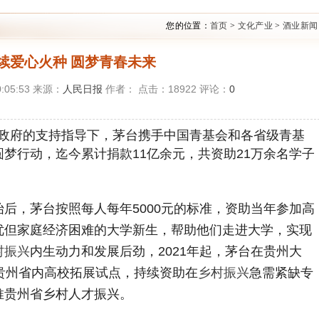
您的位置：
首页
>
文化产业
>
酒业新闻
续爱心火种 圆梦青春未来
:05:53 来源：
人民日报
作者： 点击：
18922
评论：
0
省政府的支持指导下，茅台携手中国青基会和各省级青基
圆梦行动，迄今累计捐款11亿余元，共资助21万余名学子
始后，茅台按照每人每年5000元的标准，资助当年参加高
优但家庭经济困难的大学新生，帮助他们走进大学，实现
村振兴
内生动力和发展后劲，2021年起，茅台在贵州大
贵州省内高校拓展试点，持续资助在
乡村振兴
急需紧缺专
推贵州省乡村人才振兴。