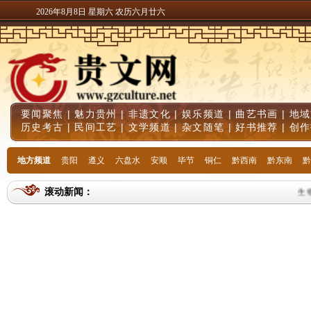
2026年8月8日 星期六 农历六月廿六
要闻聚焦
|
魅力贵州
|
非遗文化
|
娱乐频道
|
曲艺书画
|
地域
历史考古
|
民间工艺
|
文学频道
|
杂文随笔
|
好书推荐
|
创作
地方频道
贵阳
遵义
六盘水
安顺
毕节
铜仁
黔西南
黔东南
黔
滚动新闻：
生物素哪个