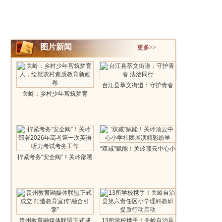
图片新闻
更多>>
台江县萃文街道：守护青春
关岭：乡村少年宫筑梦育
法治同行..
人，绘就农村素..
“双减”赋能！关岭顶云中心小
拧紧考务“安全阀”！关岭部署
学社团..
2026年..
贵州教育融媒体联盟正式成
13所学校携手！关岭自治县