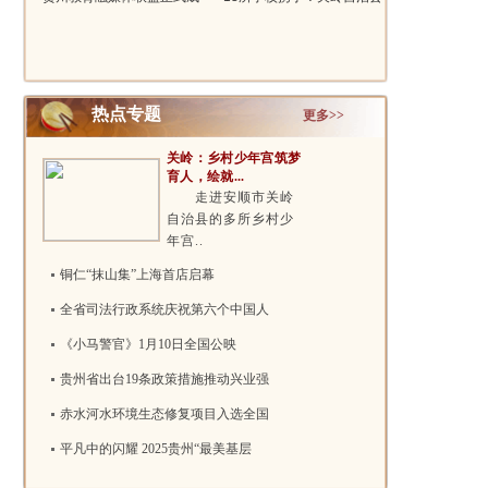
立 打造..
第六责任区..
热点专题
更多>>
关岭：乡村少年宫筑梦
育人，绘就...
走进安顺市关岭
自治县的多所乡村少
年宫..
铜仁“抹山集”上海首店启幕
全省司法行政系统庆祝第六个中国人
《小马警官》1月10日全国公映
贵州省出台19条政策措施推动兴业强
赤水河水环境生态修复项目入选全国
平凡中的闪耀 2025贵州“最美基层