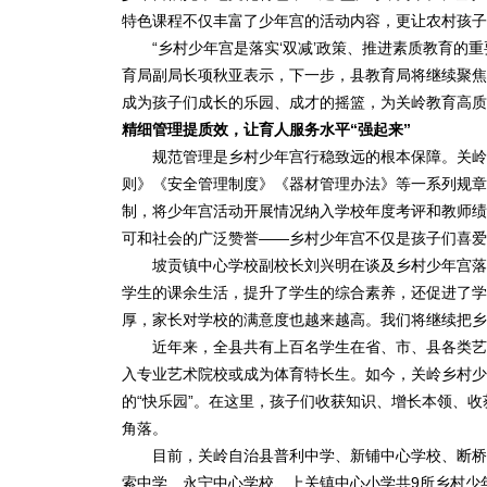
特色课程不仅丰富了少年宫的活动内容，更让农村孩子
“乡村少年宫是落实‘双减’政策、推进素质教育的重
育局副局长项秋亚表示，下一步，县教育局将继续聚焦
成为孩子们成长的乐园、成才的摇篮，为关岭教育高质
精细管理提质效，让育人服务水平“强起来”
规范管理是乡村少年宫行稳致远的根本保障。关岭自
则》《安全管理制度》《器材管理办法》等一系列规章
制，将少年宫活动开展情况纳入学校年度考评和教师绩
可和社会的广泛赞誉——乡村少年宫不仅是孩子们喜爱的
坡贡镇中心学校副校长刘兴明在谈及乡村少年宫落地
学生的课余生活，提升了学生的综合素养，还促进了学
厚，家长对学校的满意度也越来越高。我们将继续把乡
近年来，全县共有上百名学生在省、市、县各类艺术
入专业艺术院校或成为体育特长生。如今，关岭乡村少年
的“快乐园”。在这里，孩子们收获知识、增长本领、
角落。
目前，关岭自治县普利中学、新铺中心学校、断桥镇
索中学、永宁中心学校、上关镇中心小学共9所乡村少