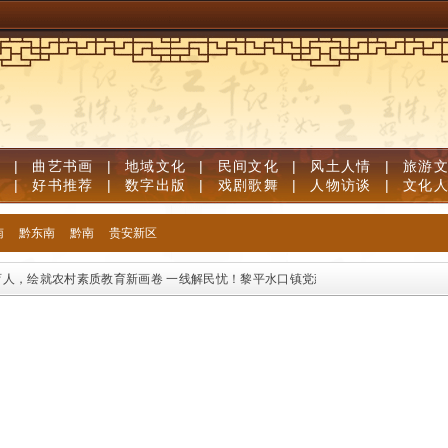
视
|
曲艺书画
|
地域文化
|
民间文化
|
风土人情
|
旅游
志
|
好书推荐
|
数字出版
|
戏剧歌舞
|
人物访谈
|
文化
南
黔东南
黔南
贵安新区
，绘就农村素质教育新画卷
一线解民忧！黎平水口镇党建引领志愿服务办好民生关