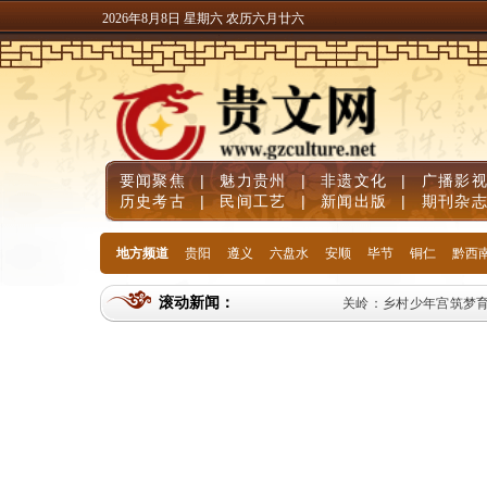
2026年8月8日 星期六 农历六月廿六
要闻聚焦
|
魅力贵州
|
非遗文化
|
广播影
历史考古
|
民间工艺
|
新闻出版
|
期刊杂
地方频道
贵阳
遵义
六盘水
安顺
毕节
铜仁
黔西
滚动新闻：
关岭：乡村少年宫筑梦育人