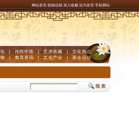
网站首页
投稿信箱
加入收藏
设为首页
手机网站
文化
|
传统中医
|
艺术收藏
|
文化热点
人物
|
教育资讯
|
文化产业
|
展会活动
键事
黎平县德化乡：“三剂”良方巧治基层矛盾“疑难杂症”
黎平县：文体融合普法惠