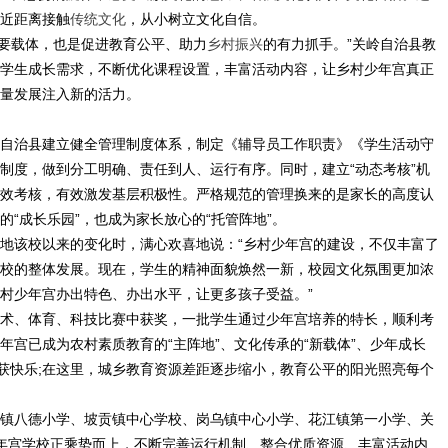
近距离接触
传统文化
，从小树立文化自信。
要载体，也是促进教育公平、助力
乡村振兴
的有力抓手。”关岭自治县教
学生成长需求，不断优化课程设置，丰富活动内容，让乡村少年宫真正
量发展注入新的活力。
治县建立健全管理制度体系，制定《辅导员工作职责》《学生活动守
制度，做到分工明确、责任到人、运行有序。同时，建立“动态考核”机
效考核，有效激发基层积极性。严格规范的管理换来的是家长的高度认
“成长乐园”，也成为家长放心的“托管阵地”。
该校以来的变化时，满心欢喜地说：“乡村少年宫的建设，不仅丰富了
校的整体发展。现在，学生的精神面貌焕然一新，校园文化氛围更加浓
村少年宫办出特色、办出水平，让更多孩子受益。”
、体育、科技比赛中获奖，一批学生通过少年宫培养的特长，顺利考
宫已成为农村素质教育的“主阵地”、文化传承的“新载体”、少年成长
收获快乐;在这里，城乡教育资源差距逐步缩小，教育公平的阳光照亮每个
八德小学、坡贡镇中心学校、岗乌镇中心小学、花江镇第一小学、关
年宫学校正乘势而上，不断完善运行机制、整合优质资源、丰富活动内