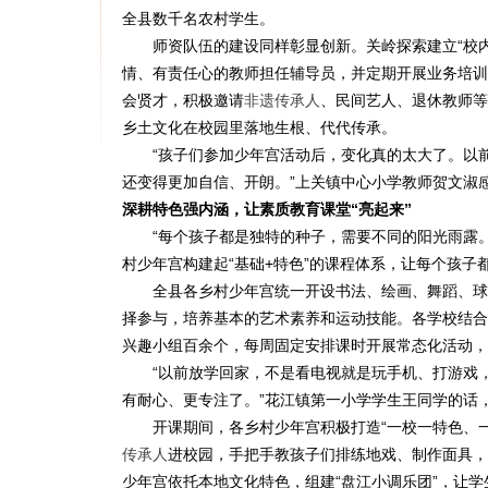
全县数千名农村学生。
师资队伍的建设同样彰显创新。关岭探索建立“校内
情、有责任心的教师担任辅导员，并定期开展业务培训
会贤才，积极邀请
非遗传承人
、民间艺人、退休教师等
乡土文化在校园里落地生根、代代传承。
“孩子们参加少年宫活动后，变化真的太大了。以前
还变得更加自信、开朗。”上关镇中心小学教师贺文淑
深耕特色强内涵，让素质教育课堂“亮起来”
“每个孩子都是独特的种子，需要不同的阳光雨露。
村少年宫构建起“基础+特色”的课程体系，让每个孩
全县各乡村少年宫统一开设书法、绘画、舞蹈、球类
择参与，培养基本的艺术素养和运动技能。各学校结合
兴趣小组百余个，每周固定安排课时开展常态化活动，
“以前放学回家，不是看电视就是玩手机、打游戏，
有耐心、更专注了。”花江镇第一小学学生王同学的话
开课期间，各乡村少年宫积极打造“一校一特色、一
传承人
进校园，手把手教孩子们排练地戏、制作面具，
少年宫依托本地文化特色，组建“盘江小调乐团”，让