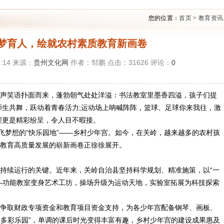
您的位置：
首页
>
教育资讯
梦育人，绘就农村素质教育新画卷
8:14 来源：
贵州文化网
作者：邹鹏 点击：
31626
评论：
0
声笑语扑面而来，蓬勃朝气处处洋溢：书法教室里墨香四溢，孩子们提
师生共舞，跃动着青春活力;运动场上呐喊阵阵，篮球、足球你来我往，激
程更是精彩纷呈，令人目不暇接。
梦想的“快乐园地”——乡村少年宫。如今，在关岭，越来越多的农村孩
教育高质量发展的崭新画卷正徐徐展开。
续运行的关键。近年来，关岭自治县坚持科学规划、精准施策，以“一
—功能教室变身艺术工坊，操场升级为运动天地，实验室拓展为科技探索
取财政专项资金和教育项目资金支持，为各少年宫配备钢琴、画板、
“多彩乐园”，单调的课后时光变得丰富有趣，乡村少年宫的建设成果惠及