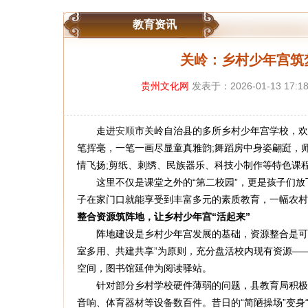
教育资讯
关岭：乡村少年宫筑
贵州文化网
发表于：2026-01-13 17:1
走进
安顺
市关岭自治县的多所乡村少年宫学校，欢
笔挥毫，一笔一画尽显童真雅韵;舞蹈房中身姿翩跹，
情飞扬;剪纸、刺绣、民族器乐、科技小制作等特色课
这里不仅是课堂之外的“第二校园”，更是孩子们放飞
子在家门口就能享受到丰富多元的素质教育，一幅农村
整合资源筑阵地，让乡村少年宫“活起来”
阵地建设是乡村少年宫发展的基础，资源整合是可持
室多用、共建共享”为原则，充分盘活校内现有资源—
空间，图书馆延伸为阅读驿站。
针对部分乡村学校硬件薄弱的问题，县教育局积极争
音响、体育器材等设备数百件。昔日的“简陋操场”变身