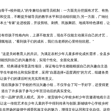
骨干+校外能人”的专兼结合辅导员机制：一方面充分挖掘有才艺、有热
和交流，不断提升辅导员的教学水平和活动组织能力;另一方面，广纳社
本土“专家”走进校园，开设剪纸、刺绣、民族舞蹈、地戏等特色课程，让
有些孩子性格内向，上课不敢发言，现在不仅能主动展示自己的才艺，
感慨地说，“看到孩子们的成长，我们当老师的心里特别欣慰。”
”这是关岭教育人的共识。为满足农村少年儿童多样化成长需求，全县乡
子都能找到自己的兴趣所在，实现个性化、全面化发展。
、经典诵读等普及性项目，保证每位学生都能根据自己的兴趣自主选
学生年龄特点和实际需求，采用“自愿选择+适度调控”的方式，组建各类
让孩子们的课后时光充实而有意义。
现在我参加了学校的书法兴趣小组，不仅学会了写一手好字，还变得更
，道出了许多孩子参与少年宫活动后的真实变化。
宫一品牌”的育人模式。其中，坡贡镇中心学校乡村少年宫邀请地戏
非遗
让这一传统艺术在少年儿童的手中得到传承与创新;新铺镇中心学校乡村
学生在悠扬的旋律中感受民族文化的魅力，增强文化认同和文化自信。这些