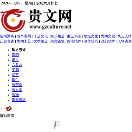
2026年8月9日 星期日 农历六月廿七
要闻聚焦
|
魅力贵州
|
非遗文化
|
娱乐频道
|
曲艺书画
|
地域文化
|
民间文化
|
风土人情
历史考古
|
民间工艺
|
文学频道
|
杂文随笔
|
好书推荐
|
创作技巧
|
戏剧歌舞
|
人物访谈
地方频道
贵阳
遵义
六盘水
安顺
毕节
铜仁
黔西南
黔东南
黔南
贵安新区
滚动新闻：