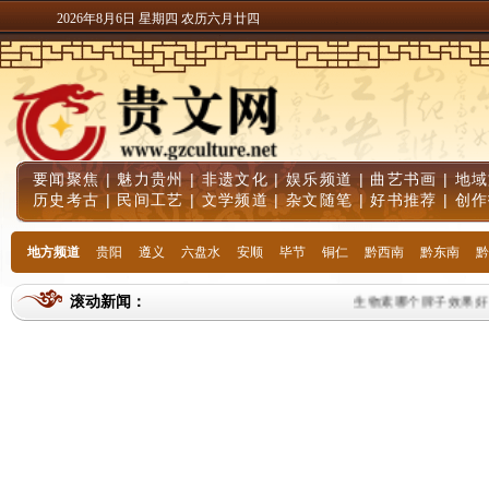
2026年8月6日 星期四 农历六月廿四
要闻聚焦
|
魅力贵州
|
非遗文化
|
娱乐频道
|
曲艺书画
|
地域
历史考古
|
民间工艺
|
文学频道
|
杂文随笔
|
好书推荐
|
创作
地方频道
贵阳
遵义
六盘水
安顺
毕节
铜仁
黔西南
黔东南
黔
滚动新闻：
生物素哪个牌子效果好