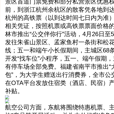
景区首道门票免费和部分私营景区优惠权益
前，到浙江杭州余杭区的散客凭各地到
杭州的高铁票（以到达时间七日内为准
相关凭证，按照机票或高铁票票面价格的
林市推出“公交伴你行”活动，4月26日至
发往朱雀山景区、孟家鱼村一条街和松
线；五一和端午小长假期间，主城区68
开发“找车位”小程序，五一、端午假期
有停车场全部免费。福建省南平市推出“
包”，为大学生赠送出行消费券，全市公
在OTA平台发放住宿类（酒店、民宿）
补贴。
航空公司方面，东航将围绕特惠机票、主