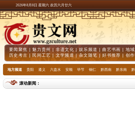
2026年8月8日 星期六 农历六月廿六
要闻聚焦
|
魅力贵州
|
非遗文化
|
娱乐频道
|
曲艺书画
|
地域
历史考古
|
民间工艺
|
文学频道
|
杂文随笔
|
好书推荐
|
创作
地方频道
贵阳
遵义
六盘水
安顺
毕节
铜仁
黔西南
黔东南
黔
滚动新闻：