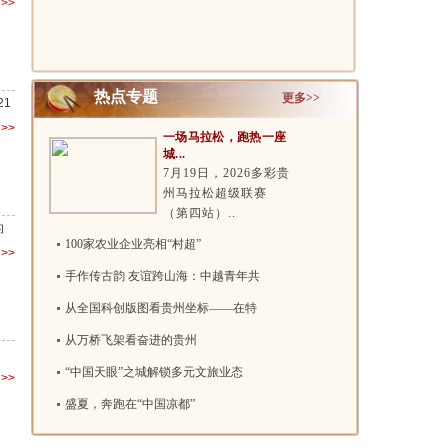
>>
发可享受优..
会议召开..
热点专题
更多>>
1
>>
一场马拉松，跑热一座
城...
7月19日，2026多彩贵
州马拉松超级联赛
（第四站）..
的
100家农业企业亮相“村超”
>>
手作传古韵 友谊跨山海：中越青年共
从全国科创版图看贵州坐标——在特
从万桥飞架看奋进的贵州
“中国天眼”之城解锁多元文旅业态
>>
盛夏，奔跑在“中国凉都”