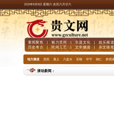
2026年8月8日 星期六 农历六月廿六
要闻聚焦
|
魅力贵州
|
非遗文化
|
娱乐频
历史考古
|
民间工艺
|
文学频道
|
杂文随
地方频道
贵阳
遵义
六盘水
安顺
毕节
铜仁
黔西
滚动新闻：