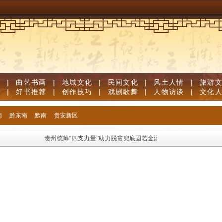
道
|
曲艺书画
|
地域文化
|
民间文化
|
风土人情
|
旅游
笔
|
好书推荐
|
创作技巧
|
戏剧歌舞
|
人物访谈
|
文化
南
黔东南
黔南
贵安新区
贵州统筹“四支力量”助力脱贫兜底固若金汤
播种面积超1150万亩 