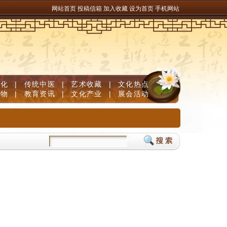
网站首页
投稿信箱
加入收藏
设为首页
手机网站
文化
|
传统中医
|
艺术收藏
|
文化热点
人物
|
教育资讯
|
文化产业
|
展会活动
贵州夏粮生产稳中提质
“江南煤都”超千辆电动重卡穿梭运煤
一场马拉松，跑热一座城