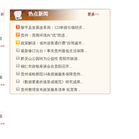
热点新闻
解析
更多>>
黎平县发展改革局：123举措引领经济...
贵州：营商环境向“优”而进...
活
政策解读：省外游客通行费“自驾减半...
>>
最新修订出台！事关贵州最低生活保障...
黔灵山公园转为公益性 贵阳市旅游...
铜仁市政银座谈会在贵阳召开...
贵州省检察院14条措施服务保障贵州...
省
《数据要素价值形成规范》研究成果...
>>
贵州整理发布政策服务清单 拓宽青...
金
>>