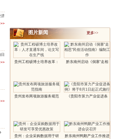
经济
>>
图片新闻
更多>>
)日
贵州工程硕博士培养改革：
黔东南州启动《侗寨“走相
>>
人才直通车..
思”民俗..
）
贵州发布两项旅游服务规范
《贵阳市算力产业促进条
>>
指南..
例》将于8..
办
贵州：企业采购数据用于研
黔东南州鸭鹅产业工作推进