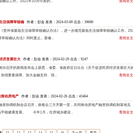
认工作。2021年10月印发的...
查阅全文
生活保障审核确
作者：彭会 发表：2024-03-09 点击：
39690
贵州省最低生活保障审核确认办法》，进一步规范最低生活保障审核确认工作。202
审核确认办法》同时废止。新修...
查阅全文
营经济发展壮大
作者：彭会 发表：2024-02-29 点击：
9247
闻办召开的新闻发布会上获悉，省委、省政府近日出台《关于促进民营经济发展壮大
加强要素保障、加大金融支持、强...
查阅全文
速推动房地产
作者：彭会 发表：2024-02-26 点击：
43464
融资协调机制会议召开，政银企三方齐聚一堂，共同推动房地产融资协调机制落地见
平稳健康发展。 今年1月，住房城乡建设...
查阅全文
0
11
12
13
14
15
16
下一页
尾页