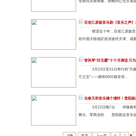
全新玩乐新体验、助燃内心无尽渴望的
百老汇原版音乐剧《音乐之声》
暌违近十年，百老汇原版音乐
轮中国大陆地区巡演途经天津、成都、
管风琴“巨无霸”十个月调适 只
3月23日至31日举行的“天
厅之宝”——拥有6002根音管...
当春天和音乐撞个满怀！贵阳路
3月22日晚7点 伴随着
舞台、零商业的 贵阳路边音乐会&mi
159
首页
上一页
6
7
8