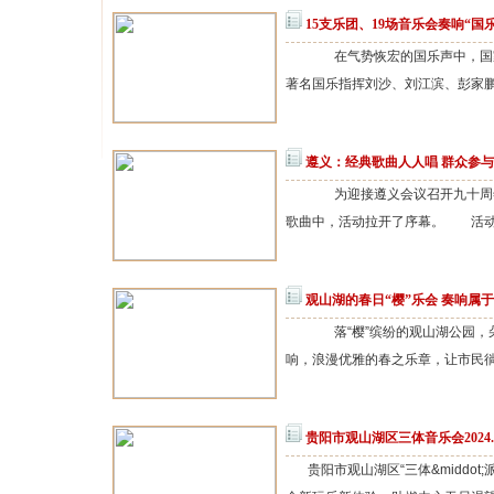
15支乐团、19场音乐会奏响“国
在气势恢宏的国乐声中，国家大
著名国乐指挥刘沙、刘江滨、彭家鹏、
遵义：经典歌曲人人唱 群众参
为迎接遵义会议召开九十周年，
歌曲中，活动拉开了序幕。 活动现
观山湖的春日“樱”乐会 奏响属
落“樱”缤纷的观山湖公园，朵
响，浪漫优雅的春之乐章，让市民徜徉
贵阳市观山湖区三体音乐会2024.3
贵阳市观山湖区“三体&middo