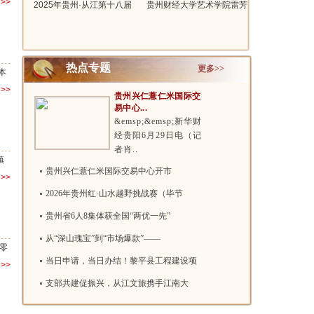
>>
2025年贵州·从江第十八届
贵州财经大学艺术学院雷芳
侗族大歌..
新作单曲..
热点专题
更多>>
本
>>
贵州兴仁薏仁米国际交
易中心...
&emsp;&emsp;新华财
经贵阳6月29日电（记
者肖..
镇
贵州兴仁薏仁米国际交易中心开市
>>
2026年贵州红·山水越野挑战赛（毕节
贵州省6人8集体获全国“两优一先”
从“深山瑰宝”到“市场爆款”——
零
当日申请，当日办结！黎平县工程建设项
>>
支部共建促振兴，从江文旅携手江南大