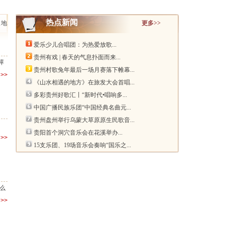
热点新闻
天地
更多>>
爱乐少儿合唱团：为热爱放歌...
贵州有戏 | 春天的气息扑面而来...
萍
贵州村歌兔年最后一场月赛落下帷幕...
>>
《山水相遇的地方》在旅发大会首唱...
多彩贵州好歌汇丨“新时代•唱响多...
中国广播民族乐团“中国经典名曲元...
贵州盘州举行乌蒙大草原原生民歌音...
贵阳首个洞穴音乐会在花溪举办...
>>
15支乐团、19场音乐会奏响“国乐之...
么
>>