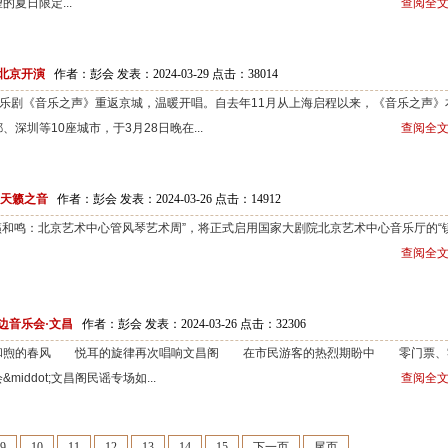
夏日限定...
查阅全文
北京开演
作者：彭会 发表：2024-03-29 点击：
38014
剧《音乐之声》重返京城，温暖开唱。自去年11月从上海启程以来，《音乐之声》
深圳等10座城市，于3月28日晚在...
查阅全文
为天籁之音
作者：彭会 发表：2024-03-26 点击：
14912
籁和鸣：北京艺术中心管风琴艺术周”，将正式启用国家大剧院北京艺术中心音乐厅的“
查阅全文
边音乐会·文昌
作者：彭会 发表：2024-03-26 点击：
32306
和煦的春风 悦耳的旋律再次唱响文昌阁 在市民游客的热烈期盼中 零门票、
ddot;文昌阁民谣专场如...
查阅全文
9
10
11
12
13
14
15
下一页
尾页