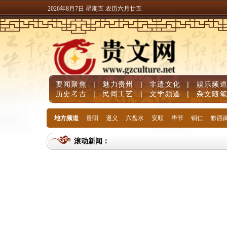
2026年8月7日 星期五 农历六月廿五
要闻聚焦
|
魅力贵州
|
非遗文化
|
娱乐频
历史考古
|
民间工艺
|
文学频道
|
杂文随
地方频道
贵阳
遵义
六盘水
安顺
毕节
铜仁
黔西
滚动新闻：