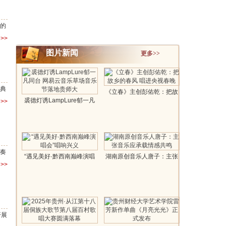
体的
>>
图片新闻
更多>>
经典
《立春》主创彭佑乾：把故
裘德灯诱LampLure郁一凡
>>
乡的春风 ..
同台 网易..
漫奏
“遇见美好·黔西南巅峰演唱
湖南原创音乐人唐子：主张
>>
会”唱..
音乐应承载..
开展