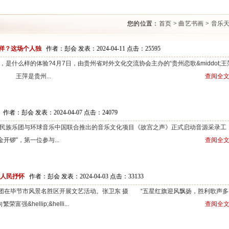
您的位置：
首页
>
曲艺书画
>
音乐
样？这场个人独
作者：彭会 发表：2024-04-11 点击：
25595
么样的体验?4月7日，由贵州省对外文化交流协会主办的“贵州恋歌&middot;王
 王萍是贵州...
查阅全文
作者：彭会 发表：2024-04-07 点击：
24079
族乐团与环球音乐中国联合推出的音乐文化项目《故宫之声》正式启动音源采录工
锣”，第一位参与...
查阅全文
为人民抒怀
作者：彭会 发表：2024-04-03 点击：
33133
团在毕节市风景名胜区开展文艺活动。张卫东 摄 “五星红旗迎风飘扬，胜利歌声多
hellip;&helli...
查阅全文