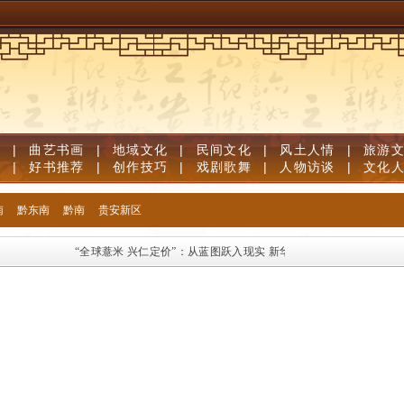
道
|
曲艺书画
|
地域文化
|
民间文化
|
风土人情
|
旅游
笔
|
好书推荐
|
创作技巧
|
戏剧歌舞
|
人物访谈
|
文化
南
黔东南
黔南
贵安新区
“全球薏米 兴仁定价”：从蓝图跃入现实
新华语典·“典”评遵义 | 遵