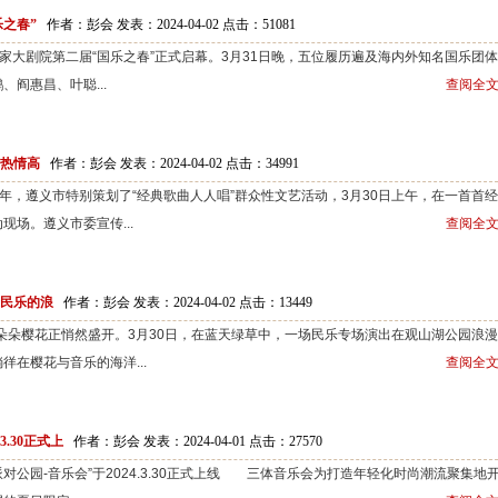
乐之春”
作者：彭会 发表：2024-04-02 点击：
51081
剧院第二届“国乐之春”正式启幕。3月31日晚，五位履历遍及海内外知名国乐团
阎惠昌、叶聪...
查阅全文
与热情高
作者：彭会 发表：2024-04-02 点击：
34991
遵义市特别策划了“经典歌曲人人唱”群众性文艺活动，3月30日上午，在一首首
场。遵义市委宣传...
查阅全文
于民乐的浪
作者：彭会 发表：2024-04-02 点击：
13449
朵樱花正悄然盛开。3月30日，在蓝天绿草中，一场民乐专场演出在观山湖公园浪
在樱花与音乐的海洋...
查阅全文
.30正式上
作者：彭会 发表：2024-04-01 点击：
27570
t;派对公园-音乐会”于2024.3.30正式上线 三体音乐会为打造年轻化时尚潮流聚集地