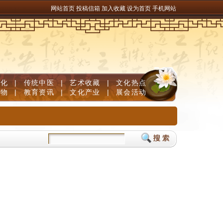
网站首页
投稿信箱
加入收藏
设为首页
手机网站
文化
|
传统中医
|
艺术收藏
|
文化热点
人物
|
教育资讯
|
文化产业
|
展会活动
义：赤水长流 红城蝶变
贵州兴仁薏仁米国际交易中心开市 推动薏仁米产业提质升级
六