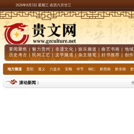
2026年8月5日 星期三 农历六月廿三
要闻聚焦
|
魅力贵州
|
非遗文化
|
娱乐频道
|
曲艺书画
|
地域
历史考古
|
民间工艺
|
文学频道
|
杂文随笔
|
好书推荐
|
创作
地方频道
贵阳
遵义
六盘水
安顺
毕节
铜仁
黔西南
黔东南
黔
滚动新闻：
生