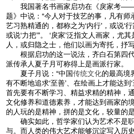
我国著名书画家启功在《戾家考——
题》中说：“今人对于技艺的事，凡有师
艺习熟精通的，都称之为‘内行’，或说‘行
或说‘力把’”。 ‘戾家’泛指文人画家，
人，或归隐之士，他们以画为寄托，抒
根据启功的这一说法，齐白石第四代
派传承人夏子月可称得上是画派行家。
夏子月说：“中国
传统文化
的最高境
有不断地追求‘至善’、在绘画上才能达到
首先要有不断学习、精益求精的精神，
文化修养和道德素养，才能达到画家的
的人玩的是精神，拼的是文化，较量的是修
确实如此，哲学家们认为艺术不是职
与。而人类的伟大艺术能够沉淀写入历