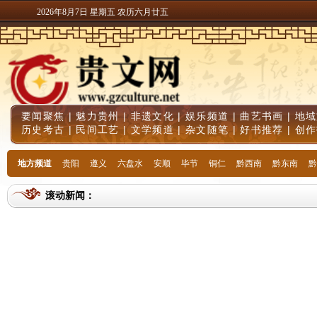
2026年8月7日 星期五 农历六月廿五
要闻聚焦
|
魅力贵州
|
非遗文化
|
娱乐频道
|
曲艺书画
|
地域
历史考古
|
民间工艺
|
文学频道
|
杂文随笔
|
好书推荐
|
创作
地方频道
贵阳
遵义
六盘水
安顺
毕节
铜仁
黔西南
黔东南
黔
滚动新闻：