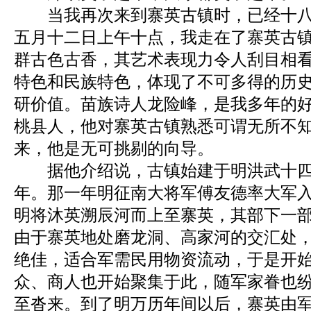
当我再次来到寨英古镇时，已经十八
五月十二日上午十点，我走在了寨英古
群古色古香，其艺术表现力令人刮目相
特色和民族特色，体现了不可多得的历
研价值。苗族诗人龙险峰，是我多年的
桃县人，他对寨英古镇熟悉可谓无所不
来，他是无可挑剔的向导。
据他介绍说，古镇始建于明洪武十四
年。那一年明征南大将军傅友德率大军
明将沐英溯辰河而上至寨英，其部下一
由于寨英地处磨龙洞、高家河的交汇处
绝佳，适合军需民用物资流动，于是开
众、商人也开始聚集于此，随军家眷也
至沓来。到了明万历年间以后，寨英由