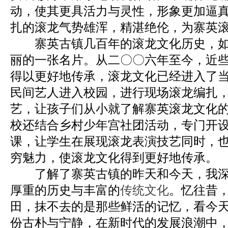
动，使其更具活力与灵性，形象更加逼
扎的滚龙气势雄浑，精湛绝伦，为寨英
寨英古镇几百年的滚龙文化历史，如
丽的一张名片。从二〇〇六年至今，近
得以更好地传承，滚龙文化已经进入了
民间艺人进入校园，进行现场滚龙编扎
艺，让孩子们从小就了解寨英滚龙文化
校还结合乡村少年宫社团活动，专门开
课，让学生在展现滚龙表演技艺同时，
穷魅力，使滚龙文化得到更好地传承。
了解了寨英古镇的昨天和今天，我深
厚重的历史与丰富的
传统文化
。忆往昔
田，抹不去的是那些鲜活的记忆，看今
份古朴与宁静，在新时代的发展浪潮中