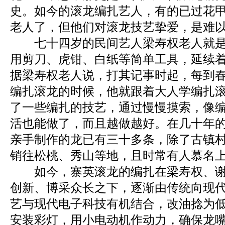
史。如今的滚龙编扎艺人，有的已过花
老人了，但他们对滚龙技艺挚爱，是难
七十四岁的民间艺人梁寿权老人就是
用剪刀、虎钳、白纸等简单工具，延续
据梁寿权老人说，打其记事时起，每到
编扎滚龙的时候，他就跟着大人学编扎
了一些编扎的技艺，通过慢慢摸索，像
活也能做了，而且越做越好。在几十年
亲手制作的龙已有三十多条，除了古镇
销往松桃、秀山等地，且时常有人慕名
如今，寨英滚龙的编扎在梁寿权、谢
创新、博采众长之下，逐渐由传统向现
艺与现代电子科技有机结合，改油捻为
安装彩灯，用小电动机作动力，确保龙