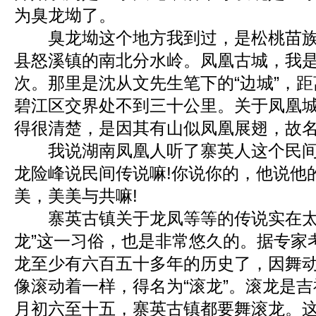
为臭龙坳了。
臭龙坳这个地方我到过，是松桃苗族
县怒溪镇的南北分水岭。凤凰古城，我
次。那里是沈从文先生笔下的“边城”，
碧江区交界处不到三十公里。关于凤凰
得很清楚，是因其有山似凤凰展翅，故
我说湖南凤凰人听了寨英人这个民间
龙险峰说民间传说嘛!你说你的，他说他
美，美美与共嘛!
寨英古镇关于龙凤等等的传说实在太
龙”这一习俗，也是非常悠久的。据专家
龙至少有六百五十多年的历史了，因舞
像滚动着一样，得名为“滚龙”。滚龙是
月初六至十五，寨英古镇都要舞滚龙。