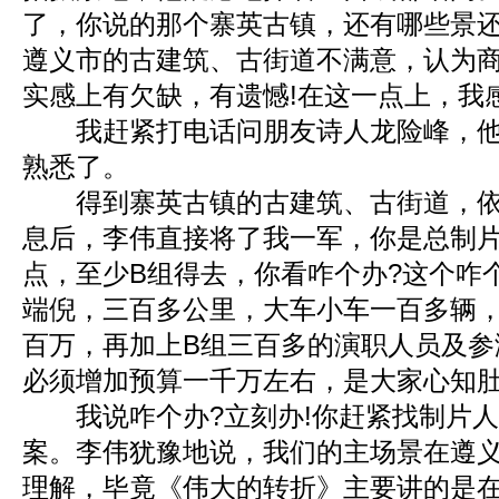
了，你说的那个寨英古镇，还有哪些景还
遵义市的古建筑、古街道不满意，认为
实感上有欠缺，有遗憾!在这一点上，我
我赶紧打电话问朋友诗人龙险峰，他
熟悉了。
得到寨英古镇的古建筑、古街道，依
息后，李伟直接将了我一军，你是总制
点，至少B组得去，你看咋个办?这个咋
端倪，三百多公里，大车小车一百多辆
百万，再加上B组三百多的演职人员及参
必须增加预算一千万左右，是大家心知
我说咋个办?立刻办!你赶紧找制片人
案。李伟犹豫地说，我们的主场景在遵
理解，毕竟《伟大的转折》主要讲的是