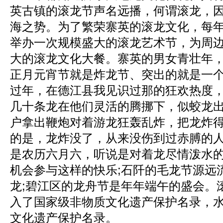
英古镇的滚龙节声名远播，何谓滚龙，
海之势。为了繁荣寨英的滚龙文化，每
举办一次规模盛大的滚龙艺术节，为周
大的滚龙文化大餐。寨英的男女青壮年，
正月元宵节就是炸龙节、突出的就是一个“
过年，在德江县我见识过那的狂欢热度
几十条龙在他们灵活的腾挪下，似蛟龙
户拿出鞭炮对着游龙狂轰乱炸，把龙炸
的是，龙炸没了，从来没伤到过赤膊的人
是农历六月六，听说是对着龙尽情泼水
机会参与这样的快乐;石阡的毛龙节源远
龙;碧江区的龙舟节是年年端午的盛会。
入了国家级非物质文化遗产保护名录，
文化遗产保护名录。