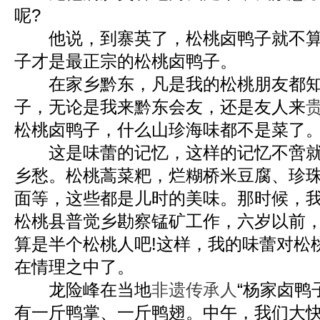
呢?
他说，到寨英了，松桃卤鸭子就不算
子才是最正宗的松桃卤鸭子。
在家乡黔东，凡是我的松桃朋友都知
子，无论是我来黔东会友，还是友人来
松桃卤鸭子，什么山珍海味都不是菜了
这是味蕾的记忆，这样的记忆不啻就
乡愁。松桃蒿菜粑，烂糊桥米豆腐、珍
面等，这些都是儿时的美味。那时候，
松桃县普觉乡勘察锰矿工作，六岁以前
算是半个松桃人吧!这样，我的味蕾对松
在情理之中了。
龙险峰在当地
非遗传承人
“杨家卤鸭
有一斤鸭掌、一斤鸭翅。中午，我们大