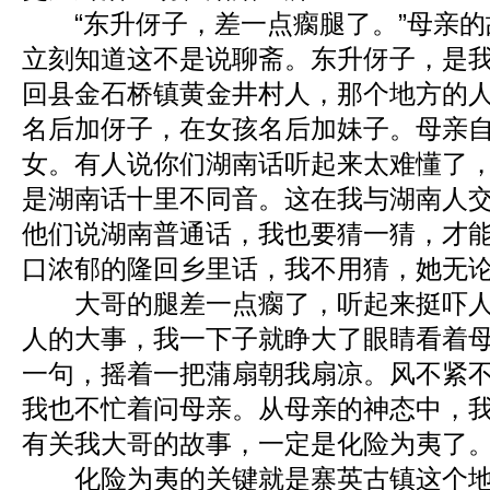
“东升伢子，差一点瘸腿了。”母亲的
立刻知道这不是说聊斋。东升伢子，是
回县金石桥镇黄金井村人，那个地方的
名后加伢子，在女孩名后加妹子。母亲
女。有人说你们湖南话听起来太难懂了
是湖南话十里不同音。这在我与湖南人
他们说湖南普通话，我也要猜一猜，才
口浓郁的隆回乡里话，我不用猜，她无
大哥的腿差一点瘸了，听起来挺吓人
人的大事，我一下子就睁大了眼睛看着
一句，摇着一把蒲扇朝我扇凉。风不紧
我也不忙着问母亲。从母亲的神态中，
有关我大哥的故事，一定是化险为夷了
化险为夷的关键就是寨英古镇这个地