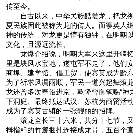
传至今。
自古以来，中华民族酷爱龙，把龙视
夏民族因此被称为龙的传人。而寨英人
神的传统，对龙更是情有独钟，在明朝
文化，且源远流长。
龙爆介绍说，明朝大军来这里开疆拓
里是块风水宝地，遂屯军不走了，他们
商埠、建学馆、倡工贸，使寨英成为黔
为了祈求风调雨顺，军民一道兴起舞滚
龙还曾多次奉诏进京，乾隆曾御笔赐“神
下洞庭、最终抵达武汉、苏杭为商贸活
成为了寨英古镇的一张靓丽的招牌。
滚龙全长三十六米，共分十七节，又
拇指粗的竹篾捆扎连接成龙骨，五百个