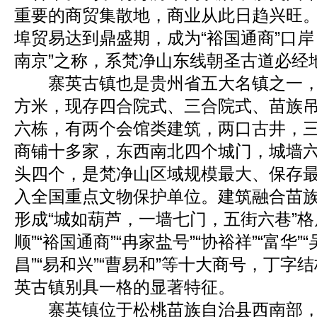
重要的商贸集散地，商业从此日趋兴旺
埠贸易达到鼎盛期，成为“裕国通商”口岸，
南京”之称，系梵净山东线朝圣古道必经地
寨英古镇也是贵州省五大名镇之一，
方米，现存四合院式、三合院式、苗族
六栋，有两个会馆类建筑，两口古井，
商铺十多家，东西南北四个城门，城墙
头四个，是梵净山区域规模最大、保存
入全国重点文物保护单位。建筑融合苗
形成“城如葫芦，一墙七门，五街六巷”格
顺”“裕国通商”“冉家盐号”“协裕祥”“富华”“
昌”“易和兴”“曹易和”等十大商号，丁字
英古镇别具一格的显著特征。
寨英镇位于松桃苗族自治县西南部，