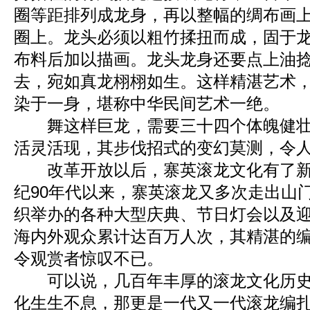
圈等距排列成龙身，再以整幅的绸布画
圈上。龙头必须以粗竹揉扭而成，固于
布料后加以描画。龙头龙身还要点上油
去，宛如真龙栩栩如生。这样精湛艺术
染于一身，堪称中华民间艺术一绝。
舞这样巨龙，需要三十四个体魄健壮
活灵活现，其步伐招式的变幻莫测，令
改革开放以后，寨英滚龙文化有了新的
纪90年代以来，寨英滚龙又多次走出山
织举办的各种大型庆典、节日灯会以及
海内外观众累计达百万人次，其精湛的
令观赏者惊叹不已。
可以说，几百年丰厚的滚龙文化历史
化生生不息，那更是一代又一代滚龙编