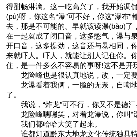
得酣畅淋漓。这一吃高兴了，我开始调
(pù)呀，你这名“瀑”可不好，你这“瀑布
去，那是不可能的。早就该读瀑(bào)了，
在一起就成了闭口音，这多憋气，瀑与泉组
开口音，这多提劲，这音还与暴相同，
来就吓人。吓人，就能让别人记住你。你
住，是一件多么不容易的事呀!这不是开
龙险峰也是很认真地说，改，一定要
龙瀑看着我俩，一脸的无奈，自嘲地说
了。
我说，“炸龙”可不行，你又不是德江
龙险峰嘿嘿笑，对着龙瀑说，你叫“滚
我们都哈哈大笑了起来。
谁都知道黔东大地龙文化传统独具特