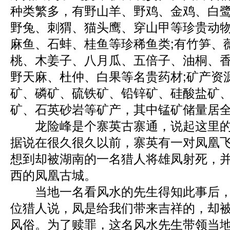
种类繁多，有野山羊、野鸡、金鸡、白
野兔、刺猬、猫头鹰、穿山甲等珍贵动物
麻鱼、石蚌、桂鱼等珍稀鱼类;有竹笋、
桃、木姜子、八月瓜、五倍子、油桐、香
野天麻、杜仲、白果等名贵药材;矿产资
矿、磷矿、硫铁矿、铅锌矿、硅酸盐矿
矿、石英砂岩等矿产，其中锰矿储量居
龙险峰是个寨英古寨通，说起这里的
据说在很久很久以前，寨英有一对凤凰
想到却被湖南的一名猎人将雄凤射死，
西的凤凰古城。
当地一名看风水的先生得知此事后，
位猎人说，凤是给我们带来吉祥的，却
风俗。为了赎罪，这名风水先生带领当