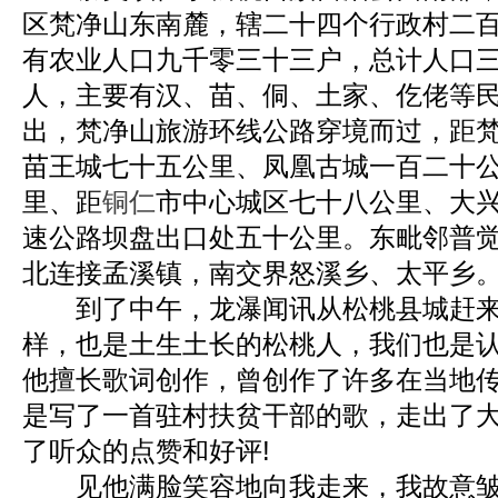
区梵净山东南麓，辖二十四个行政村二
有农业人口九千零三十三户，总计人口
人，主要有汉、苗、侗、土家、仡佬等
出，梵净山旅游环线公路穿境而过，距
苗王城七十五公里、凤凰古城一百二十公
里、距
铜仁
市中心城区七十八公里、大兴
速公路坝盘出口处五十公里。东毗邻普
北连接孟溪镇，南交界怒溪乡、太平乡
到了中午，龙瀑闻讯从松桃县城赶来
样，也是土生土长的松桃人，我们也是
他擅长歌词创作，曾创作了许多在当地
是写了一首驻村扶贫干部的歌，走出了
了听众的点赞和好评!
见他满脸笑容地向我走来，我故意皱