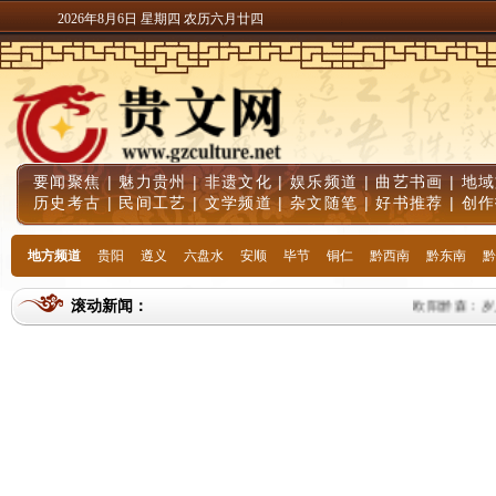
2026年8月6日 星期四 农历六月廿四
要闻聚焦
|
魅力贵州
|
非遗文化
|
娱乐频道
|
曲艺书画
|
地域
历史考古
|
民间工艺
|
文学频道
|
杂文随笔
|
好书推荐
|
创作
地方频道
贵阳
遵义
六盘水
安顺
毕节
铜仁
黔西南
黔东南
黔
滚动新闻：
欧阳黔森：岁月的