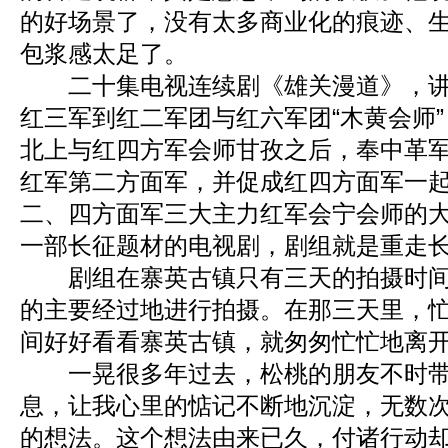
的好场景了，没有太多商业化的痕迹、
包浆感太足了。
二十集电视连续剧《雄关漫道》，讲
红三军到红二军团与红六军团“木黄会师
北上与红四方军会师甘孜之后，奉中革
红军第二方面军，并促成红四方面军一
二、四方面军三大主力红军会宁会师的
一部长征题材的电视剧，剧组就是重走
剧组在寨英古镇只有三天的拍摄时间
的主要经过地进行拍摄。在那三天里，
间好好看看寨英古镇，就匆匆忙忙地离
一晃很多年过去，松桃的朋友不时带
息，让我心里的惦记不断地沉淀，无数
的想法。这个想法由来已久，付诸行动