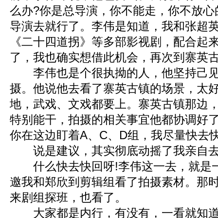
么办?你是总导演，你不能走，你不放心
导演去就行了。李伟是知道，我和张超
《二十四道拐》等多部影视剧，配合起
了，我也确实想借此机会，再次到寨英
李伟也是个很执拗的人，他坚持己见
摄。他说他去看了寨英古镇的场景，太
地，武戏、文戏都要上。寨英古镇那边
特别能干，拍摄的相关事宜他都协调好
你在这边盯着A、C、D组，我尽量快去
说是建议，其实彻底动摇了我亲自去
什么快去快回呀!李伟这一去，就是
邀我和郑欣到剪辑组看了拍摄素材。那
来剧组探班，也看了。
大家都是内行，有没有，一看就知