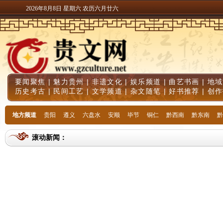
2026年8月8日 星期六 农历六月廿六
要闻聚焦
|
魅力贵州
|
非遗文化
|
娱乐频道
|
曲艺书画
|
地域
历史考古
|
民间工艺
|
文学频道
|
杂文随笔
|
好书推荐
|
创作
地方频道
贵阳
遵义
六盘水
安顺
毕节
铜仁
黔西南
黔东南
黔
滚动新闻：