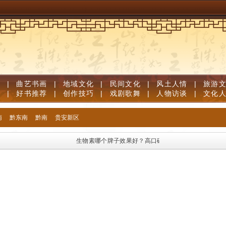
道
|
曲艺书画
|
地域文化
|
民间文化
|
风土人情
|
旅游
笔
|
好书推荐
|
创作技巧
|
戏剧歌舞
|
人物访谈
|
文化
南
黔东南
黔南
贵安新区
生物素哪个牌子效果好？高口碑生物素品牌优质榜单，足