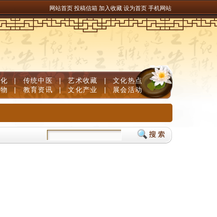
网站首页
投稿信箱
加入收藏
设为首页
手机网站
文化
|
传统中医
|
艺术收藏
|
文化热点
人物
|
教育资讯
|
文化产业
|
展会活动
量维生素B族固发防脱清白发
儿童补脑产品如何挑选？DHA补脑品牌严选榜单，神