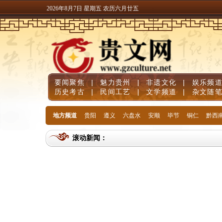
2026年8月7日 星期五 农历六月廿五
要闻聚焦
|
魅力贵州
|
非遗文化
|
娱乐频
历史考古
|
民间工艺
|
文学频道
|
杂文随
地方频道
贵阳
遵义
六盘水
安顺
毕节
铜仁
黔西
滚动新闻：