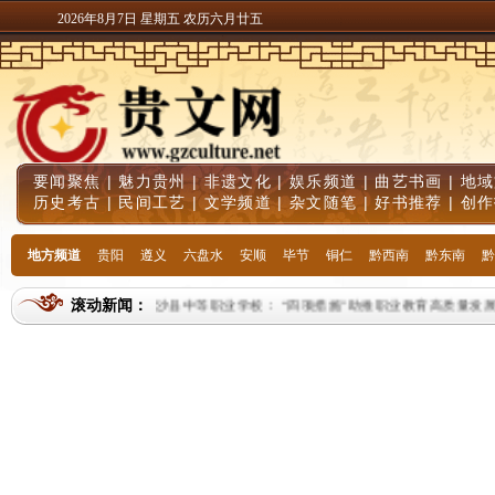
2026年8月7日 星期五 农历六月廿五
要闻聚焦
|
魅力贵州
|
非遗文化
|
娱乐频道
|
曲艺书画
|
地域
历史考古
|
民间工艺
|
文学频道
|
杂文随笔
|
好书推荐
|
创作
地方频道
贵阳
遵义
六盘水
安顺
毕节
铜仁
黔西南
黔东南
黔
滚动新闻：
金沙县中等职业学校： “四项措施”助推职业教育高质量发展