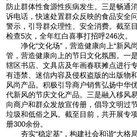
防止群体性食源性疾病发生。三是畅通
诉电话，快速处置群众反映的食品安全
警示，引导群众理性、安全消费。截至
检查5次，全年红白喜事打招呼246次。
净化“文化场”，营造健康向上“新风尚
管，营造健康向上的节日文化氛围。一
辖区书店、文具店及年画春联摊点进行
有违禁、迷信内容及侵权盗版的出版物
风尚产品。积极引导商户销售弘扬中华
代新风的节庆文化产品。三是融入移风
向商户和群众发放宣传册，倡导文明过
垃圾和低俗之风。截至目前，共开展专项
册300余份。
夯实“稳定基”，构建社会和谐“大格局