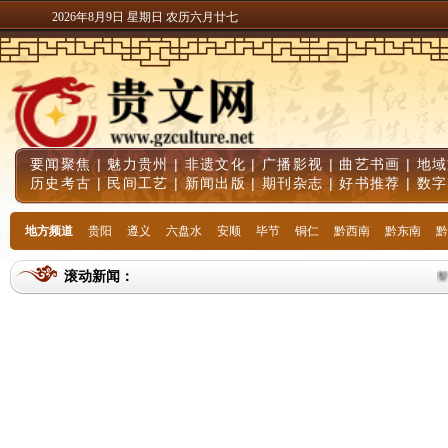
2026年8月9日 星期日 农历六月廿七
要闻聚焦
|
魅力贵州
|
非遗文化
|
广播影视
|
曲艺书画
|
地域
历史考古
|
民间工艺
|
新闻出版
|
期刊杂志
|
好书推荐
|
数字
地方频道
贵阳
遵义
六盘水
安顺
毕节
铜仁
黔西南
黔东南
黔
滚动新闻：
黎