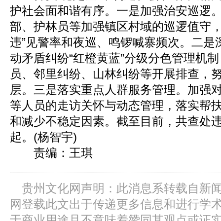
护社会面和谐有序。一是加强治安巡逻
部、护林员等加强镇区村域的巡逻值守，
违”见警率和夜巡、鸣锣喊寨频次。二是
动矛盾纠纷“红橙黄蓝”分级分色管理机
员、邻里纠纷、山林纠纷等开展排查，
层。三是落实重点人群服务管理。加强
等人员的走访关怀与动态管理，落实帮
和减少不稳定因素。截至目前，共查处违
起。(杨智宇)
责编：王琪
贵州文化网声明：此消息系转载自新
网登载此文出于传递更多信息和进行学
于商业用途且不意味着赞同其观点或证