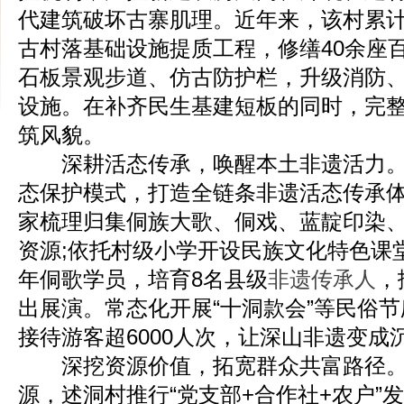
代建筑破坏古寨肌理。近年来，该村累计
古村落基础设施提质工程，修缮40余座
石板景观步道、仿古防护栏，升级消防
设施。在补齐民生基建短板的同时，完
筑风貌。
深耕活态传承，唤醒本土非遗活力。
态保护模式，打造全链条非遗活态传承
家梳理归集侗族大歌、侗戏、蓝靛印染
资源;依托村级小学开设民族文化特色课堂
年侗歌学员，培育8名县级
非遗传承人
，
出展演。常态化开展“十洞款会”等民俗节
接待游客超6000人次，让深山非遗变成
深挖资源价值，拓宽群众共富路径。
源，述洞村推行“党支部+合作社+农户”