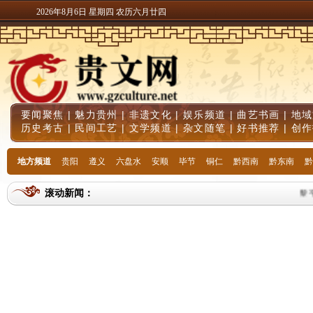
2026年8月6日 星期四 农历六月廿四
要闻聚焦
|
魅力贵州
|
非遗文化
|
娱乐频道
|
曲艺书画
|
地域
历史考古
|
民间工艺
|
文学频道
|
杂文随笔
|
好书推荐
|
创作
地方频道
贵阳
遵义
六盘水
安顺
毕节
铜仁
黔西南
黔东南
黔
滚动新闻：
黎平