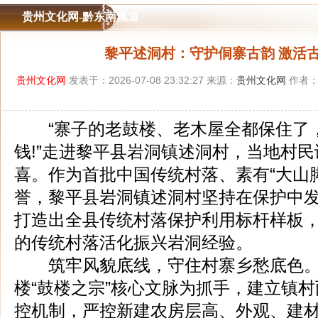
贵州文化网-黔东南频道
黎平述洞村：守护侗寨古韵 激活
贵州文化网
发表于：2026-07-08 23:32:27 来源：
贵州文化网
作者：
“寨子的老鼓楼、老木屋全都保住了
钱!”走进黎平县岩洞镇述洞村，当地村
喜。作为首批中国传统村落、素有“大山
誉，黎平县岩洞镇述洞村坚持在保护中
打造出全县传统村落保护利用标杆样板
的传统村落活化振兴岩洞经验。
筑牢风貌底线，守住村寨乡愁底色。
楼“鼓楼之宗”核心文脉为抓手，建立镇
控机制，严控新建农房层高、外观、建