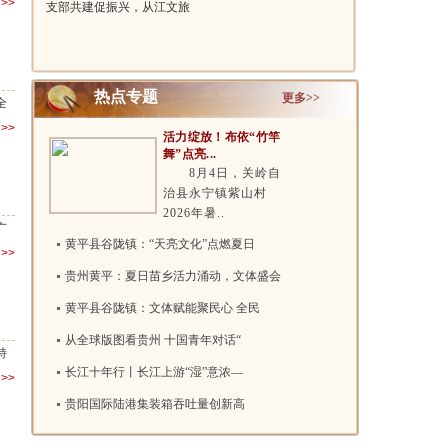
>>
支部共建促振兴，从江文旅
坡零伤亡 ..
携手江南大..
热点专题
更多>>
全
>>
活力绽放！布依“竹竿
舞”点亮...
8月4日，关岭自
治县永宁镇紫山村
2026年暑..
广
黄平县谷陇镇：“天亮文化”点燃夏日
>>
贵州黄平：夏日苗乡活力涌动，文体盛会
黄平县谷陇镇：文体赋能聚民心 全民
从全球版图看贵州 十国青年对话“
特
长江十年行丨长江上游“湿”意浓—
>>
贵阳国际陆港集装箱吞吐量创新高