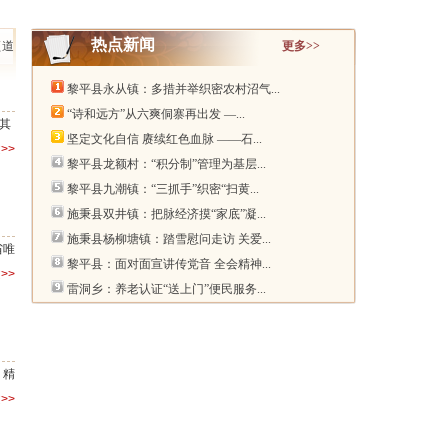
热点新闻
频道
更多>>
黎平县永从镇：多措并举织密农村沼气...
“诗和远方”从六爽侗寨再出发 —...
其
坚定文化自信 赓续红色血脉 ——石...
>>
黎平县龙额村：“积分制”管理为基层...
黎平县九潮镇：“三抓手”织密“扫黄...
施秉县双井镇：把脉经济摸“家底”凝...
施秉县杨柳塘镇：踏雪慰问走访 关爱...
省唯
黎平县：面对面宣讲传党音 全会精神...
>>
雷洞乡：养老认证“送上门”便民服务...
，精
>>