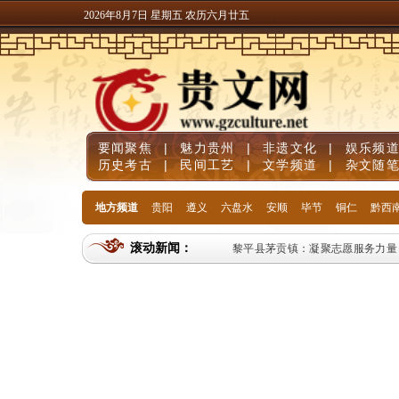
2026年8月7日 星期五 农历六月廿五
要闻聚焦
|
魅力贵州
|
非遗文化
|
娱乐频
历史考古
|
民间工艺
|
文学频道
|
杂文随
地方频道
贵阳
遵义
六盘水
安顺
毕节
铜仁
黔西
滚动新闻：
黎平县茅贡镇：凝聚志愿服务力量 