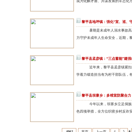
成为化解矛盾、共谋发展的常态化方式
黎平县地坪镇：强化“宣、巡、守
暑期是未成年人溺水事故高发
力守护未成年人生命安全，近期，黎
黎平县孟彦镇：“三点蓄能”建强
近年来，黎平县孟彦镇紧扣乡
学着力锻造担当有为村干部队伍，有
黎平县坝寨乡：多维宣防聚合力
今年以来，坝寨乡立足侗族聚
色四项举措，全方位织密乡村反诈安
4062
首页
上一页
4
5
6