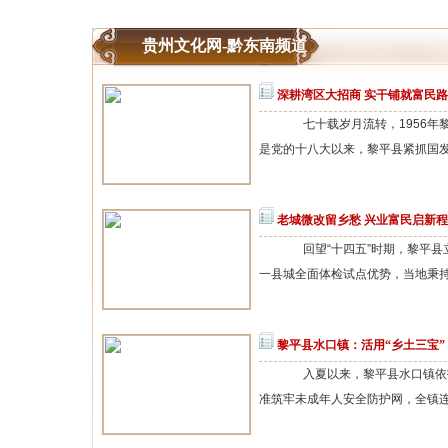
贵州文化网-黔东南频道
深耕湾区大招商 实干铺就富民路
七十载岁月流转，1956年
是党的十八大以来，黎平县紧抓国发〔
老城微改留乡愁 兴业富民启新程
回望“十四五”时期，黎平县
一县城全面体检试点优势，当地秉持微
黎平县水口镇：活用“乡土三宝”
入夏以来，黎平县水口镇依托
准筑牢未成年人安全防护网，全镇连续