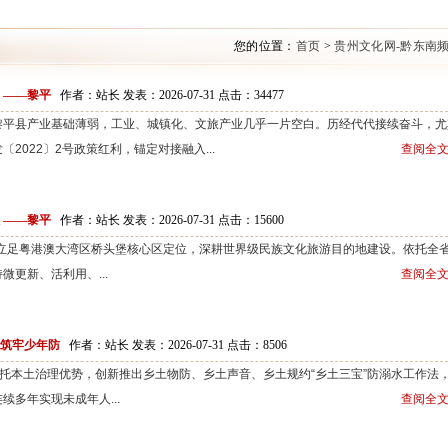
您的位置：
首页
>
贵州文化网-黔东南
 ——黎平
作者：站长 发表：2026-07-31 点击：
34477
黎平县产业基础薄弱，工业、城镇化、文旅产业几乎一片空白。历经代代接续奋斗，尤
2022〕2号政策红利，锚定对接融入...
查阅全文
 ——黎平
作者：站长 发表：2026-07-31 点击：
15600
立足粤港澳大湾区桥头堡核心区定位，深耕世界级民族文化旅游目的地建设。依托全
更新、活利用、...
查阅全文
 筑牢少年防
作者：站长 发表：2026-07-31 点击：
8506
本土治理优势，创新推出乡土物防、乡土声音、乡土规约“乡土三宝”防溺水工作法
多年实现未成年人...
查阅全文