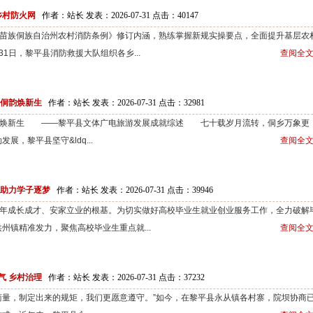
乡村防火网
作者：站长 发表：2026-07-31 点击：
40147
族侗族自治州农村消防条例》修订内涵，熟练掌握新规实操要点，全面提升基层农
1日，黎平县消防救援大队组织各乡...
查阅全文
年侗韵焕新生
作者：站长 发表：2026-07-31 点击：
32981
焕新生 ——黎平县文体广电旅游发展成就综述 七十载岁月流转，侗乡万象更
，黎平县坚守&ldq...
查阅全文
 助力学子逐梦
作者：站长 发表：2026-07-31 点击：
39946
成长成才、安家立业的根基。为切实做好高校毕业生就业创业服务工作，全力破解
州镇精准发力，聚焦高校毕业生重点就...
查阅全文
气 乡村治理
作者：站长 发表：2026-07-31 点击：
37232
量，制定出来的规矩，我们更愿意遵守。”如今，在黎平县永从镇各村寨，院坝协商