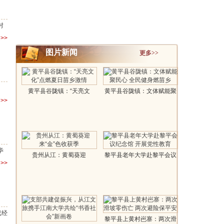
村
>>
图片新闻
更多>>
黄平县谷陇镇：“天亮文
黄平县谷陇镇：文体赋能聚
>>
化”点燃夏日..
民心 全民..
毕
贵州从江：黄蜀葵迎
黎平县老年大学赴黎平会议
>>
来“金”色收获季..
纪念馆 ..
已经
黎平县上黄村岜寨：两次滑