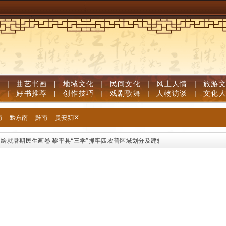
道
|
曲艺书画
|
地域文化
|
民间文化
|
风土人情
|
旅游
笔
|
好书推荐
|
创作技巧
|
戏剧歌舞
|
人物访谈
|
文化
南
黔东南
黔南
贵安新区
绘就暑期民生画卷
黎平县“三学”抓牢四农普区域划分及建筑物标绘培训工作
贵州京