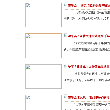
黎平县： 深学消防新条例 织密
为精准吃透新版《黔东南州苗
消防治理、村寨防火管控能力，7月3
黎平县：深耕文体旅融合路 千
深耕文体旅融合路千年侗韵
新。伴随黔东南苗族侗族自治州蓬勃发展
黎平县洪州镇：多措并举稳就业
就业是最大的民生，更是青年
业生求职难题，今年以来，黎平县洪
黎平县永从镇：“院坝协商”接地
“大家的事情坐到院坝一起商