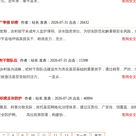
。近年来，黎平县永...
查阅全文
”举措 织密
作者：站长 发表：2026-07-31 点击：
26432
期，农村留守未成年人监护薄弱、涉水隐患突出。为切实防范化解暑期安全风险，
平县地坪镇真抓实干、精准发力，充分...
查阅全文
村干部队伍
作者：站长 发表：2026-07-31 点击：
15398
村振兴战略，把村干部队伍建设作为夯实基层基础的重要抓手，通过精育、严控、
效激活基层党组织活力。 一是从...
查阅全文
 织密反诈防护
作者：站长 发表：2026-07-28 点击：
40894
居、村寨分散实际，依托基层网格化治理体系，通过压责任、广宣传、强覆盖、创
全防护网。 高位统筹部署，构建协...
查阅全文
7
8
9
10
11
12
13
下一页
尾页