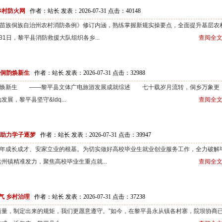
乡村防火网
作者：站长 发表：2026-07-31 点击：
40148
族侗族自治州农村消防条例》修订内涵，熟练掌握新规实操要点，全面提升基层农
1日，黎平县消防救援大队组织各乡...
查阅全文
年侗韵焕新生
作者：站长 发表：2026-07-31 点击：
32988
焕新生 ——黎平县文体广电旅游发展成就综述 七十载岁月流转，侗乡万象更
，黎平县坚守&ldq...
查阅全文
 助力学子逐梦
作者：站长 发表：2026-07-31 点击：
39947
成长成才、安家立业的根基。为切实做好高校毕业生就业创业服务工作，全力破解
州镇精准发力，聚焦高校毕业生重点就...
查阅全文
气 乡村治理
作者：站长 发表：2026-07-31 点击：
37238
量，制定出来的规矩，我们更愿意遵守。”如今，在黎平县永从镇各村寨，院坝协商