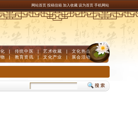
网站首页
投稿信箱
加入收藏
设为首页
手机网站
文化
|
传统中医
|
艺术收藏
|
文化热点
人物
|
教育资讯
|
文化产业
|
展会活动
能 织密防溺安全网
黎平县：推普兴乡传非遗 双语交融促振兴
黎平县高屯街道：三