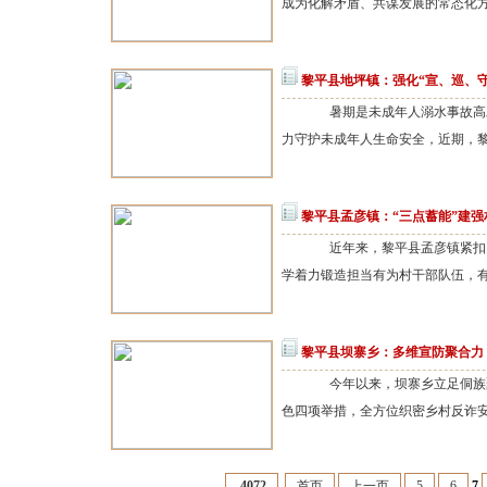
成为化解矛盾、共谋发展的常态化方式
黎平县地坪镇：强化“宣、巡、守
暑期是未成年人溺水事故高发
力守护未成年人生命安全，近期，黎
黎平县孟彦镇：“三点蓄能”建强
近年来，黎平县孟彦镇紧扣乡
学着力锻造担当有为村干部队伍，有
黎平县坝寨乡：多维宣防聚合力
今年以来，坝寨乡立足侗族聚
色四项举措，全方位织密乡村反诈安
4072
首页
上一页
5
6
7