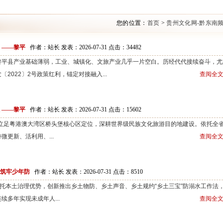
您的位置：
首页
>
贵州文化网-黔东南
 ——黎平
作者：站长 发表：2026-07-31 点击：
34482
黎平县产业基础薄弱，工业、城镇化、文旅产业几乎一片空白。历经代代接续奋斗，尤
2022〕2号政策红利，锚定对接融入...
查阅全文
 ——黎平
作者：站长 发表：2026-07-31 点击：
15602
立足粤港澳大湾区桥头堡核心区定位，深耕世界级民族文化旅游目的地建设。依托全
更新、活利用、...
查阅全文
 筑牢少年防
作者：站长 发表：2026-07-31 点击：
8510
本土治理优势，创新推出乡土物防、乡土声音、乡土规约“乡土三宝”防溺水工作法
多年实现未成年人...
查阅全文