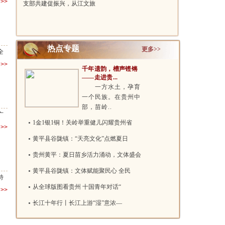
>>
支部共建促振兴，从江文旅
坡零伤亡 ..
携手江南大..
热点专题
更多>>
全
>>
千年遗韵，槽声铿锵
——走进贵...
一方水土，孕育
一个民族。在贵州中
部，苗岭..
广
1金1银1铜！关岭举重健儿闪耀贵州省
>>
黄平县谷陇镇：“天亮文化”点燃夏日
贵州黄平：夏日苗乡活力涌动，文体盛会
黄平县谷陇镇：文体赋能聚民心 全民
特
从全球版图看贵州 十国青年对话“
>>
长江十年行丨长江上游“湿”意浓—