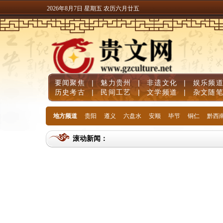
2026年8月7日 星期五 农历六月廿五
要闻聚焦
|
魅力贵州
|
非遗文化
|
娱乐频
历史考古
|
民间工艺
|
文学频道
|
杂文随
地方频道
贵阳
遵义
六盘水
安顺
毕节
铜仁
黔西
滚动新闻：