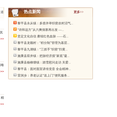
热点新闻
频道
更多>>
黎平县永从镇：多措并举织密农村沼气...
“诗和远方”从六爽侗寨再出发 —...
其
坚定文化自信 赓续红色血脉 ——石...
>>
黎平县龙额村：“积分制”管理为基层...
黎平县九潮镇：“三抓手”织密“扫黄...
施秉县双井镇：把脉经济摸“家底”凝...
施秉县杨柳塘镇：踏雪慰问走访 关爱...
省唯
黎平县：面对面宣讲传党音 全会精神...
>>
雷洞乡：养老认证“送上门”便民服务...
，精
>>