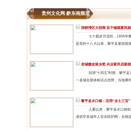
贵州文化网-黔东南频道
深耕湾区大招商 实干铺就富民路
七十载岁月流转，1956年
是党的十八大以来，黎平县紧抓国发〔
老城微改留乡愁 兴业富民启新程
回望“十四五”时期，黎平县
一县城全面体检试点优势，当地秉持微
黎平县水口镇：活用“乡土三宝”
入夏以来，黎平县水口镇依托
准筑牢未成年人安全防护网，全镇连续