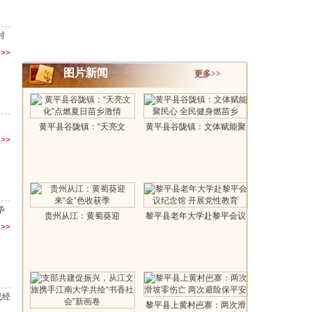
村
>>
图片新闻
更多>>
黄平县谷陇镇：“天亮文
黄平县谷陇镇：文体赋能聚
>>
化”点燃夏日..
民心 全民..
毕
贵州从江：黄蜀葵迎
黎平县老年大学赴黎平会议
>>
来“金”色收获季..
纪念馆 ..
已经
黎平县上黄村岜寨：两次滑