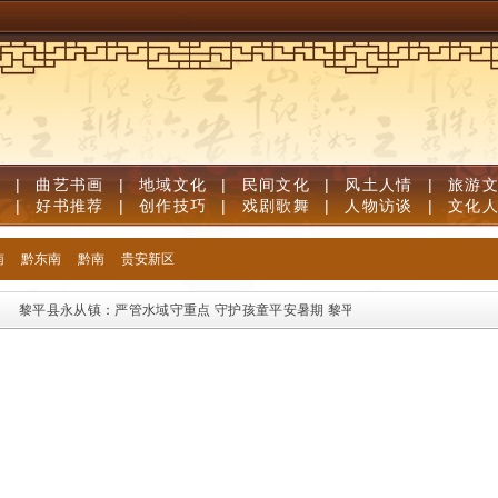
道
|
曲艺书画
|
地域文化
|
民间文化
|
风土人情
|
旅游
笔
|
好书推荐
|
创作技巧
|
戏剧歌舞
|
人物访谈
|
文化
南
黔东南
黔南
贵安新区
黎平县永从镇：严管水域守重点 守护孩童平安暑期
黎平县龙额镇：实战演练强技