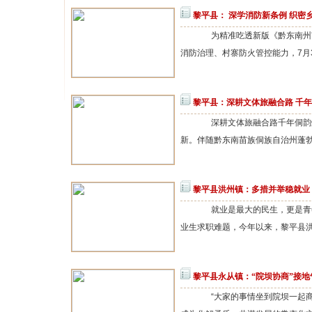
黎平县： 深学消防新条例 织密
为精准吃透新版《黔东南州苗
消防治理、村寨防火管控能力，7月3
黎平县：深耕文体旅融合路 千
深耕文体旅融合路千年侗韵
新。伴随黔东南苗族侗族自治州蓬勃发展
黎平县洪州镇：多措并举稳就业
就业是最大的民生，更是青年
业生求职难题，今年以来，黎平县洪
黎平县永从镇：“院坝协商”接地
“大家的事情坐到院坝一起商