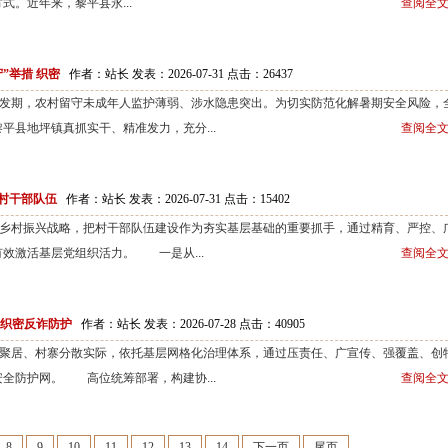
。近年来，黎平县永...
查阅全文
”举措 织密
作者：站长 发表：2026-07-31 点击：
26437
期，农村留守未成年人监护薄弱、涉水隐患突出。为切实防范化解暑期安全风险，
平县地坪镇真抓实干、精准发力，充分...
查阅全文
村干部队伍
作者：站长 发表：2026-07-31 点击：
15402
村振兴战略，把村干部队伍建设作为夯实基层基础的重要抓手，通过精育、严控、
效激活基层党组织活力。 一是从...
查阅全文
 织密反诈防护
作者：站长 发表：2026-07-28 点击：
40905
居、村寨分散实际，依托基层网格化治理体系，通过压责任、广宣传、强覆盖、创
全防护网。 高位统筹部署，构建协...
查阅全文
8
9
10
11
12
13
14
下一页
尾页